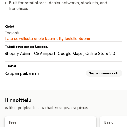
Built for retail stores, dealer networks, stockists, and
franchises
Kielet
Englanti
Tätä sovellusta ei ole käännetty kielelle Suomi
Toimii seuraavan kanssa:
Shopify Admin
CSV import
Google Maps
Online Store 2.0
Luokat
Kaupan paikannin
Näytä ominaisuudet
Näyttövaihtoehdot
Paikanninsivu
Useat sijainnit
Tuonti ja vienti
Hinnoittelu
Mobiiliresponsiivisuus
Valitse yrityksellesi parhaiten sopiva sopimus.
Haku ja suodattimet
Toimipaikkahaku
Kaupan nimen haku
Free
Basic
Automaattinen täydennys
Geolokaatio