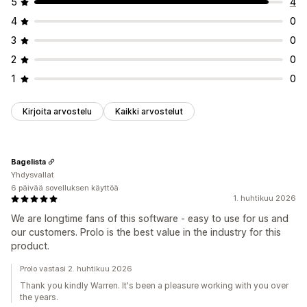
5
4
4
0
3
0
2
0
1
0
Kirjoita arvostelu
Kaikki arvostelut
Bagelista
Yhdysvallat
6 päivää sovelluksen käyttöä
1. huhtikuu 2026
We are longtime fans of this software - easy to use for us and
our customers. Prolo is the best value in the industry for this
product.
Prolo vastasi 2. huhtikuu 2026
Thank you kindly Warren. It's been a pleasure working with you over
the years.