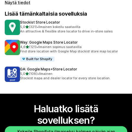
Näytä tiedot
Lisää tämänkaltaisia sovelluksia
Stockist Store Locator
/ 5 tähteä
5,0
(321)
•
Ilmainen kokeilu saatavilla
321 arvostelua yhteensä
An attractive & flexible store locator to drive in-store sales
Way: Google Maps Store Locator
/ 5 tähteä
4,6
(121)
•
Ilmainen sopimus saatavilla
121 arvostelua yhteensä
Find store location with Google Map stockist store map locator
Built for Shopify
GA: Google Maps+Store Locator
/ 5 tähteä
5,0
(108)
•
Ilmainen
108 arvostelua yhteensä
Stockist mapa and dealer locator for every store location.
Haluatko lisätä
sovelluksen?
Kokeile Shopifyta ilmaiseksi kolmen päivän ajan