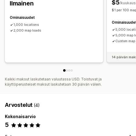
$5
Ilmainen
/kuukaus
$1 per 100 map
Ominaisuudet
Ominaisuude
1,000 locations
5,000 locat
2,000 map loads
5,000 map l
Custom map 
14 päivän mak
Kaikki maksut laskutetaan valuutassa USD. Toistuvat ja
käyttöperusteiset maksut laskutetaan 30 päivän välein.
Arvostelut
(4)
Kokonaisarvio
5