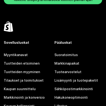
Sovellusluokat
Pääluokat
Myyntikanavat
Suoratoimitus
Tuotteiden etsiminen
Markkinapaikat
Tuotteiden myyminen
Tuotearvostelut
Tilaukset ja toimitukset
Lisämyynti ja tuotepaketit
Kaupan suunnittelu
Sähköpostimarkkinointi
Markkinointi ja konversio
Hakukoneoptimointi
Kaupan hallinnointi
Lähetys