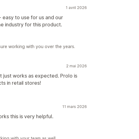
1 avril 2026
- easy to use for us and our
e industry for this product.
sure working with you over the years.
2 mai 2026
t just works as expected. Prolo is
s in retail stores!
11 mars 2026
ks this is very helpful.
king with your team as well.