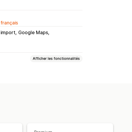
 français
import
Google Maps
Afficher les fonctionnalités
rtation et exportation
 par nom de la boutique