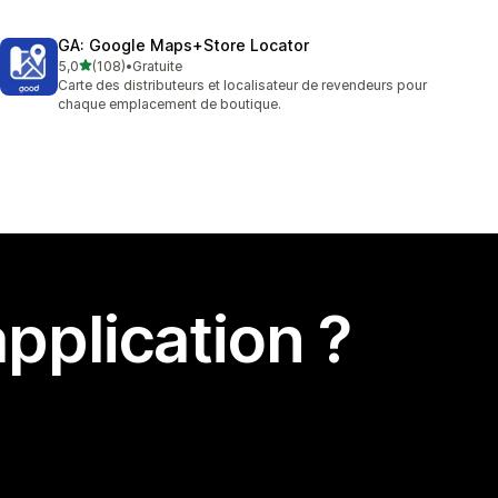
GA: Google Maps+Store Locator
étoile(s) sur 5
5,0
(108)
•
Gratuite
108 avis au total
Carte des distributeurs et localisateur de revendeurs pour
chaque emplacement de boutique.
pplication ?