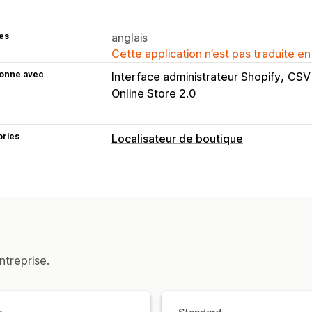
es
anglais
Cette application n’est pas traduite en
ionne avec
Interface administrateur Shopify
CSV 
Online Store 2.0
ories
Localisateur de boutique
Options d’affichage
Page de localisation
Multi-sites
Impo
Optimisation pour le format mobile
Recherches et filtres
Recherche d’emplacement
Recherche
ntreprise.
Saisie automatique
Géolocalisation