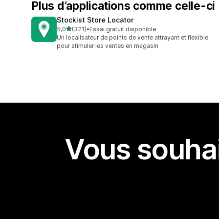
Plus d’applications comme celle-ci
Stockist Store Locator
étoile(s) sur 5
5,0
(321)
•
Essai gratuit disponible
321 avis au total
Un localisateur de points de vente attrayant et flexible
pour stimuler les ventes en magasin
Vous souhai