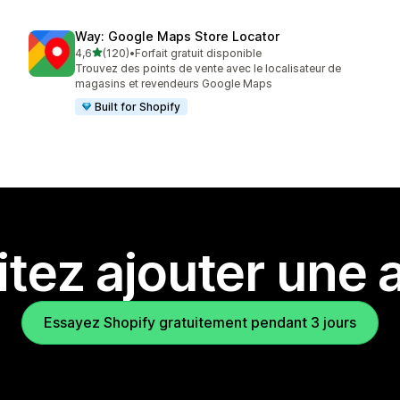
Way: Google Maps Store Locator
étoile(s) sur 5
4,6
(120)
•
Forfait gratuit disponible
120 avis au total
Trouvez des points de vente avec le localisateur de
magasins et revendeurs Google Maps
Built for Shopify
tez ajouter une a
Essayez Shopify gratuitement pendant 3 jours