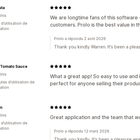
sta
Unis
We are longtime fans of this software 
 d’utilisation de
customers. Prolo is the best value in th
cation
Prolo a répondu 2 avril 2026
Thank you kindly Warren. It's been a plea
s Tomato Sauce
Unis
What a great app! So easy to use and i
tes d’utilisation de
perfect for anyone selling their product
cation
n
Unis
Great application and the team that wor
 d’utilisation de
cation
Prolo a répondu 12 mars 2026
Thank you kindly. It's been a pleasure wor