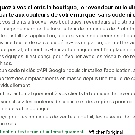
quez à vos clients la boutique, le revendeur ou le di
carte aux couleurs de votre marque, sans code ni c
 vos clients à trouver vos boutiques, revendeurs et distrib
 image de marque. Le localisateur de boutiques de Prolo fon
e : installez l’application, ajoutez vos emplacements et p
s une feuille de calcul ou gérez-les un par un, permettez a
de postal, et montrez-leur automatiquement l’emplacement 
es équipes, il est conçu pour évoluer avec les réseaux de r
hises.
un code ni clés d’API Google requis : installez l’applicatio
ortez des emplacements en masse depuis une feuille de cal
ividuellement
trez automatiquement à vos clients la boutique, le revendeu
sonnalisez les couleurs de la carte et des repères pour co
ème de votre boutique
çu pour les boutiques de vente au détail, les réseaux de rev
nchises
tient du texte traduit automatiquement
Afficher l’original