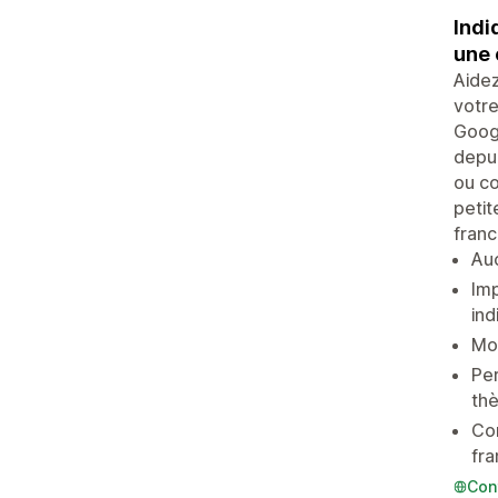
Indi
une 
Aidez
votre
Googl
depui
ou co
petit
franc
Auc
Imp
ind
Mon
Per
th
Con
fra
Con