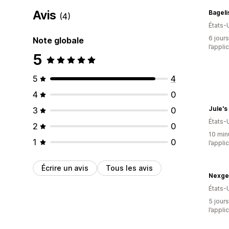
Avis
Bageli
(4)
États-
6 jours
Note globale
l’appli
5
5
4
4
0
Jule'
3
0
États-
2
0
10 minu
1
0
l’appli
Écrire un avis
Tous les avis
Nexge
États-
5 jours
l’appli