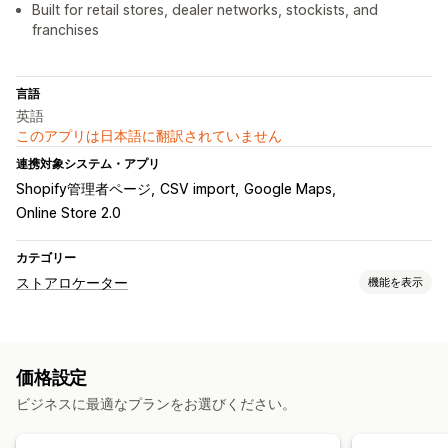
Built for retail stores, dealer networks, stockists, and
franchises
言語
英語
このアプリは日本語に翻訳されていません
連携対象システム・アプリ
Shopify管理者ページ
CSV import
Google Maps
Online Store 2.0
カテゴリー
ストアロケーター
機能を表示
表示オプション
ロケーターページ
複数ロケーション
インポートとエクスポート
価格設定
モバイル対応
ビジネスに最適なプランをお選びください。
検索と絞り込み
ロケーション検索
ストア名検索
自動入力
ジオロケーション