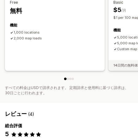
Free
Basic
$5
無料
/月
$1 per 100 map
機能
機能
1,000 locations
5,000 locat
2,000 map loads
5,000 map l
Custom map 
14日間の無料
すべての料金はUSDで請求されます。 定期請求と使用料に基づく請求は、
30日ごとに行われます。
レビュー
(4)
総合評価
5