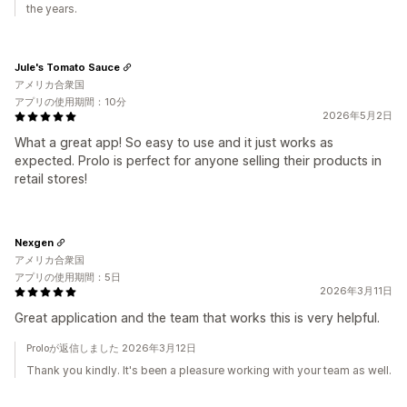
the years.
Jule's Tomato Sauce
アメリカ合衆国
アプリの使用期間：10分
2026年5月2日
What a great app! So easy to use and it just works as
expected. Prolo is perfect for anyone selling their products in
retail stores!
Nexgen
アメリカ合衆国
アプリの使用期間：5日
2026年3月11日
Great application and the team that works this is very helpful.
Proloが返信しました 2026年3月12日
Thank you kindly. It's been a pleasure working with your team as well.