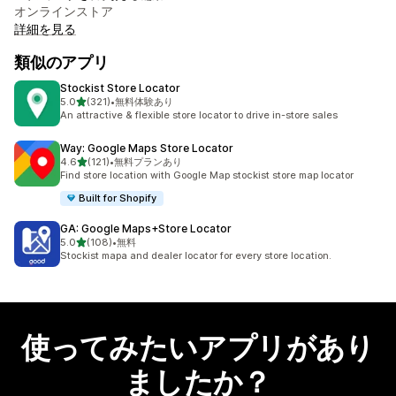
オンラインストア
詳細を見る
類似のアプリ
Stockist Store Locator
5つ星中
5.0
(321)
•
無料体験あり
合計レビュー数：321件
An attractive & flexible store locator to drive in-store sales
Way: Google Maps Store Locator
5つ星中
4.6
(121)
•
無料プランあり
合計レビュー数：121件
Find store location with Google Map stockist store map locator
Built for Shopify
GA: Google Maps+Store Locator
5つ星中
5.0
(108)
•
無料
合計レビュー数：108件
Stockist mapa and dealer locator for every store location.
使ってみたいアプリがあり
ましたか？