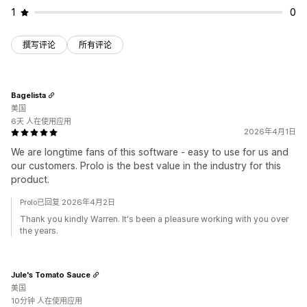
1
0
撰写评论
所有评论
Bagelista
美国
6天 人在使用应用
2026年4月1日
We are longtime fans of this software - easy to use for us and
our customers. Prolo is the best value in the industry for this
product.
Prolo已回复 2026年4月2日
Thank you kindly Warren. It's been a pleasure working with you over
the years.
Jule's Tomato Sauce
美国
10分钟 人在使用应用