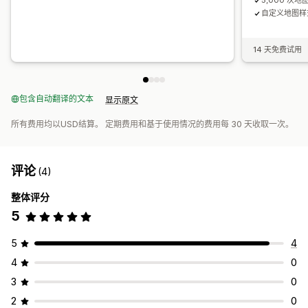
5,000 次地
自定义地图样
14 天免费试用
包含自动翻译的文本
显示原文
所有费用均以USD结算。 定期费用和基于使用情况的费用每 30 天收取一次。
评论
(4)
整体评分
5
5
4
4
0
3
0
2
0