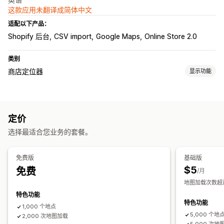
这款应用未翻译成简体中文
适配以下产品：
Shopify 后台
CSV import
Google Maps
Online Store 2.0
类别
商店定位器
显示功能
展示选项
定位器页面
多地点
导入和导出
自动适应移动设备
定价
搜索和筛选
选择最适合您业务的套餐。
地点搜索
商店名称搜索
自动补全
地理位置
免费版
基础版
$5
免费
/月
地图加载次数超过 
特色功能
特色功能
1,000 个地点
5,000 个地
2,000 次地图加载