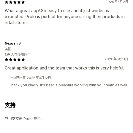
2026年5月2日
What a great app! So easy to use and it just works as
expected. Prolo is perfect for anyone selling their products in
retail stores!
Nexgen
美国
5天 人在使用应用
2026年3月11日
Great application and the team that works this is very helpful.
Prolo已回复 2026年3月12日
Thank you kindly. It's been a pleasure working with your team as well.
支持
应用支持由 Prolo 提供。