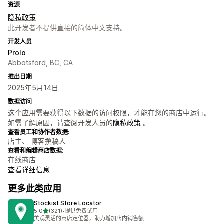
资源
隐私政策
此开发者不提供直接的简体中文支持。
开发人员
Prolo
Abbotsford, BC, CA
推出日期
2025年5月14日
数据访问
这个应用需要获得以下数据的访问权限，才能在您的商店中运行。
如需了解原因，请查阅开发人员的
隐私政策
。
查看员工和协作者数据:
店主、 博客撰稿人
查看和编辑商店数据:
在线商店
查看详细信息
更多此类应用
Stockist Store Locator
星（满分 5 星）
5.0
(321)
•
提供免费试用
总共 321 条评论
美观灵活的商店定位器，助力增加店内销售额