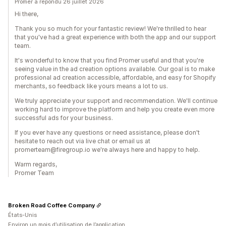
Promer a répondu 26 juillet 2026
Hi there,
Thank you so much for your fantastic review! We're thrilled to hear
that you've had a great experience with both the app and our support
team.
It's wonderful to know that you find Promer useful and that you're
seeing value in the ad creation options available. Our goal is to make
professional ad creation accessible, affordable, and easy for Shopify
merchants, so feedback like yours means a lot to us.
We truly appreciate your support and recommendation. We'll continue
working hard to improve the platform and help you create even more
successful ads for your business.
If you ever have any questions or need assistance, please don't
hesitate to reach out via live chat or email us at
promerteam@firegroup.io we're always here and happy to help.
Warm regards,
Promer Team
Broken Road Coffee Company
États-Unis
Environ un mois d’utilisation de l’application