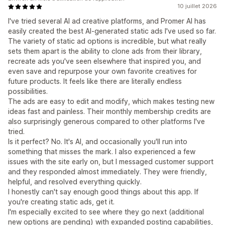
10 juillet 2026
I've tried several AI ad creative platforms, and Promer AI has
easily created the best AI-generated static ads I've used so far.
The variety of static ad options is incredible, but what really
sets them apart is the ability to clone ads from their library,
recreate ads you've seen elsewhere that inspired you, and
even save and repurpose your own favorite creatives for
future products. It feels like there are literally endless
possibilities.
The ads are easy to edit and modify, which makes testing new
ideas fast and painless. Their monthly membership credits are
also surprisingly generous compared to other platforms I've
tried.
Is it perfect? No. It's AI, and occasionally you'll run into
something that misses the mark. I also experienced a few
issues with the site early on, but I messaged customer support
and they responded almost immediately. They were friendly,
helpful, and resolved everything quickly.
I honestly can't say enough good things about this app. If
you're creating static ads, get it.
I'm especially excited to see where they go next (additional
new options are pending) with expanded posting capabilities,