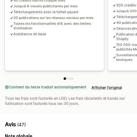
40 crédits fournis chaque mois
300 crédits
Jusqu’à 8 visuels publicitaires par mois
Jusqu’à 300 
Téléchargements avec le forfait payant
Téléchargeme
20 publications sur les réseaux sociaux par mois
40 publicati
Toutes les fonctionnalités d’IA avec des limites
d’utilisation
Séances phot
Assistance de base
Publication 
Shopify
150 000 vis
publicités M
Surveillance
boutiques
Contient du texte traduit automatiquement
Afficher l’original
Tous les frais sont facturés en USD. Les frais récurrents et basés sur
l’utilisation sont facturés tous les 30 jours.
Avis
(47)
Note globale