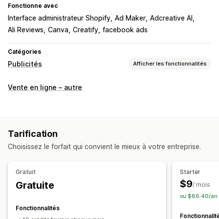
Fonctionne avec
Interface administrateur Shopify
Ad Maker
Adcreative AI
Ali Reviews
Canva
Creatify
facebook ads
Catégories
Publicités
Afficher les fonctionnalités
Ciblage
Vente en ligne – autre
Segments d’audience
Comportement
Plateforme
Catégorie de produit
Ciblage basé sur l’intelligence artificielle
Tarification
Gestion de campagnes
Choisissez le forfait qui convient le mieux à votre entreprise.
Optimisation par intelligence artificielle
Modèles
Rédaction assistée par intelligence artificielle
Gratuit
Starter
Génération d’images et vidéos par intelligence artificielle
$9
Gratuite
/ mois
Médias sociaux
ou $86.40/an 
Fonctionnalités
Fonctionnalit