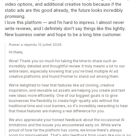
video options, and additional creative tools because if the
static ads are this good already, the future looks incredibly
promising.
I love this platform — and I'm hard to impress. I almost never
write reviews, and I definitely don't say things like this lightly.
New business owner and hope to be a long time customer.
Promer a répondu 12 juillet 2026
Hi there,
Wow! Thank you so much for taking the time to share such an
incredibly detailed and thoughtful review. It truly means a lot to our
entire team, especially knowing that you've tried multiple AI ad
creative platforms and found Promer to stand out among them.
We're delighted to hear that features like ad cloning, creative
inspiration, and reusable ad assets are helping you create and test
new ideas more efficiently. One of our biggest goals is to give
businesses the flexibility to create high-quality ads without the
traditional time and cost barriers, so it's incredibly rewarding to hear
that these features are making a real difference for you.
We also appreciate your honest feedback about the occasional AI
limitations and the issues you encountered early on. While we're
proud of how far the platform has come, we know there's always
room for improvement. That's why feedback from users like you is so