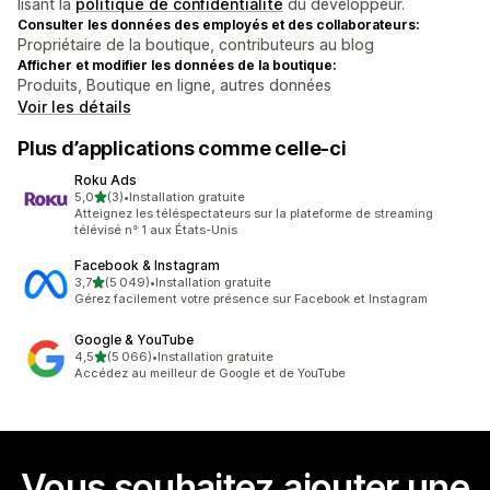
lisant la
politique de confidentialité
du développeur.
Consulter les données des employés et des collaborateurs:
Propriétaire de la boutique, contributeurs au blog
Afficher et modifier les données de la boutique:
Produits, Boutique en ligne, autres données
Voir les détails
Plus d’applications comme celle-ci
Roku Ads
étoile(s) sur 5
5,0
(3)
•
Installation gratuite
3 avis au total
Atteignez les téléspectateurs sur la plateforme de streaming
télévisé n° 1 aux États-Unis
Facebook & Instagram
étoile(s) sur 5
3,7
(5 049)
•
Installation gratuite
5049 avis au total
Gérez facilement votre présence sur Facebook et Instagram
Google & YouTube
étoile(s) sur 5
4,5
(5 066)
•
Installation gratuite
5066 avis au total
Accédez au meilleur de Google et de YouTube
Vous souhaitez ajouter une