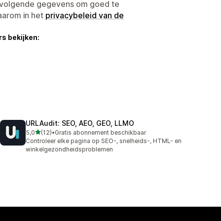
e volgende gegevens om goed te
aarom in het
privacybeleid van de
s bekijken:
URLAudit: SEO, AEO, GEO, LLMO
van 5 sterren
5,0
(12)
•
Gratis abonnement beschikbaar
12 recensies in totaal
Controleer elke pagina op SEO-, snelheids-, HTML- en
winkelgezondheidsproblemen