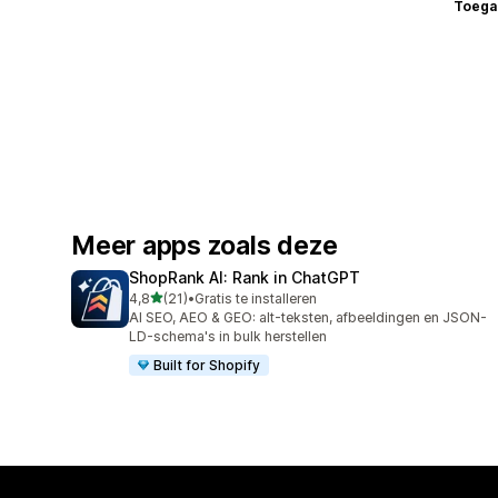
Toega
Meer apps zoals deze
ShopRank AI: Rank in ChatGPT
van 5 sterren
4,8
(21)
•
Gratis te installeren
21 recensies in totaal
AI SEO, AEO & GEO: alt-teksten, afbeeldingen en JSON-
LD-schema's in bulk herstellen
Built for Shopify