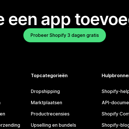
je een app toevo
Probeer Shopify 3 dagen gratis
Topcategorieën
Hulpbronne
Dropshipping
Shopify-hel
n
Marktplaatsen
API-docume
pen
Productrecensies
Shopify Co
erzending
Upselling en bundels
Shopify-blo