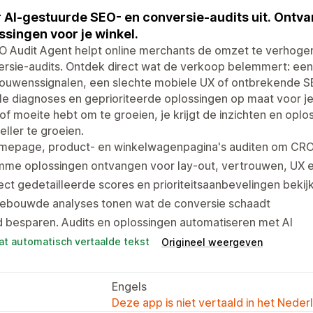
 AI-gestuurde SEO- en conversie-audits uit. Ontv
ssingen voor je winkel.
O Audit Agent helpt online merchants de omzet te verhoge
rsie-audits. Ontdek direct wat de verkoop belemmert: een
rouwenssignalen, een slechte mobiele UX of ontbrekende S
le diagnoses en geprioriteerde oplossingen op maat voor je
of moeite hebt om te groeien, je krijgt de inzichten en opl
eller te groeien.
mepage, product- en winkelwagenpagina's auditen om CRO
mme oplossingen ontvangen voor lay-out, vertrouwen, UX e
ect gedetailleerde scores en prioriteitsaanbevelingen bekij
gebouwde analyses tonen wat de conversie schaadt
d besparen. Audits en oplossingen automatiseren met AI
at automatisch vertaalde tekst
Origineel weergeven
Engels
Deze app is niet vertaald in het Neder