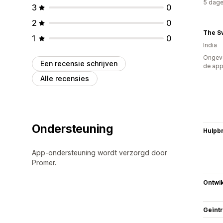
5 dage
3
0
2
0
The S
1
0
India
Ongeve
Een recensie schrijven
de ap
Alle recensies
Ondersteuning
Hulpb
App-ondersteuning wordt verzorgd door
Promer.
Ontwik
Geïnt