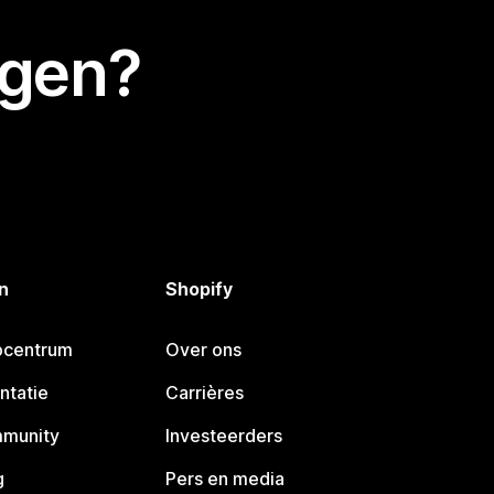
egen?
n
Shopify
pcentrum
Over ons
ntatie
Carrières
mmunity
Investeerders
g
Pers en media