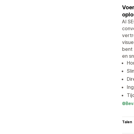
Voer
oplo
AI SE
conve
vert
visue
bent 
en sn
Ho
Sli
Dir
In
Tij
Bev
Talen