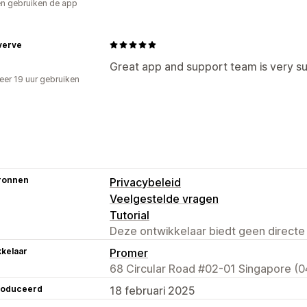
Rapporten van meerdere winkels
Be
n gebruiken de app
Gegevensexport
Historische analyse
Meldingen
Naleving van AVG
verve
Great app and support team is very s
er 19 uur gebruiken
p
ronnen
Privacybeleid
Veelgestelde vragen
Tutorial
Deze ontwikkelaar biedt geen directe
kelaar
Promer
68 Circular Road #02-01 Singapore (
roduceerd
18 februari 2025