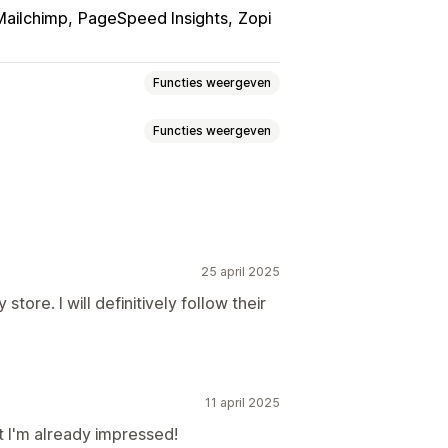
Mailchimp
PageSpeed Insights
Zopi
Functies weergeven
Functies weergeven
gen
Evenementen volgen
 opnieuw afspelen
Segmentering
satie
Contentoptimalisatie
 value (LTV)
Doodlopende links
omatiseringen
25 april 2025
Analytics
Trefwoordanalyse
tore. I will definitively follow their
eckoutanalytics
ROAS
ntanalyse
Websiteverkeer
Funnelanalyse
UTM volgen
11 april 2025
epaste dashboards
t I'm already impressed!