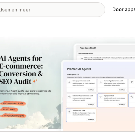
Door apps
ij met uitgelichte afbeeldingen