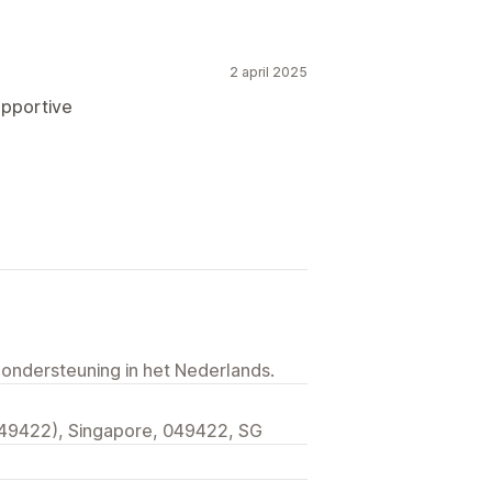
nchmarking
Aangepaste rapporten
Voorspelling
Rapportplanning
2 april 2025
upportive
 ondersteuning in het Nederlands.
049422), Singapore, 049422, SG