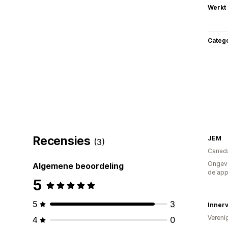
Werkt
Categ
Recensies
JEM
(3)
Canad
Ongeve
Algemene beoordeling
de ap
5
5
3
Vereni
4
0