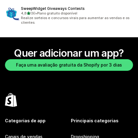
SweepWidget Giveaways Contests
de 5 estrelas
4,8
(9)
•
Plano gratuito disponível
9 avaliações ao todo
Realize sorteios e concursos virais para aumentar as vendas e os
clientes.
Quer adicionar um app?
Faça uma avaliação gratuita da Shopify por 3 dias
Categorias de app
Principais categorias
Canais de vendas
Dropshipping