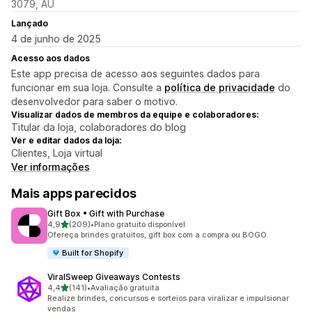
3079, AU
Lançado
4 de junho de 2025
Acesso aos dados
Este app precisa de acesso aos seguintes dados para
funcionar em sua loja. Consulte a
política de privacidade
do
desenvolvedor para saber o motivo.
Visualizar dados de membros da equipe e colaboradores:
Titular da loja, colaboradores do blog
Ver e editar dados da loja:
Clientes, Loja virtual
Ver informações
Mais apps parecidos
Gift Box • Gift with Purchase
de 5 estrelas
4,9
(209)
•
Plano gratuito disponível
209 avaliações ao todo
Ofereça brindes gratuitos, gift box com a compra ou BOGO.
Built for Shopify
ViralSweep Giveaways Contests
de 5 estrelas
4,4
(141)
•
Avaliação gratuita
141 avaliações ao todo
Realize brindes, concursos e sorteios para viralizar e impulsionar
vendas