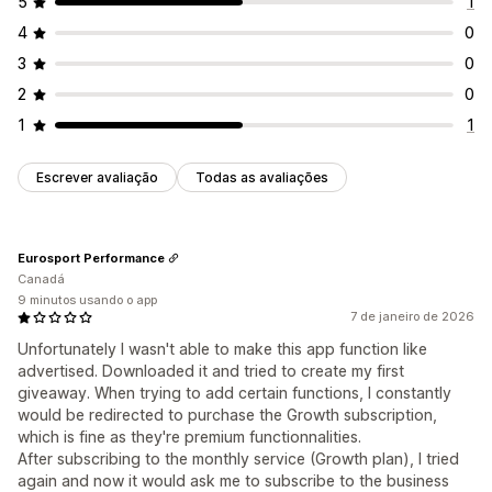
5
1
4
0
3
0
2
0
1
1
Escrever avaliação
Todas as avaliações
Eurosport Performance
Canadá
9 minutos usando o app
7 de janeiro de 2026
Unfortunately I wasn't able to make this app function like
advertised. Downloaded it and tried to create my first
giveaway. When trying to add certain functions, I constantly
would be redirected to purchase the Growth subscription,
which is fine as they're premium functionnalities.
After subscribing to the monthly service (Growth plan), I tried
again and now it would ask me to subscribe to the business