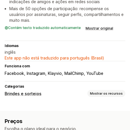
indicações de amigos e ações em redes sociais
Mais de 50 opções de participação: recompense os
usuários por assinaturas, seguir perfis, compartilhamentos e
muito mais.
Contém texto traduzido automaticamente
Mostrar original
Idiomas
inglês
Este app não está traduzido para português (Brasil)
Funciona com
Facebook
Instagram
Klayvio
MailChimp
YouTube
Categorias
Brindes e sorteios
Mostrar os recursos
Tipos de campanhas
Indicação de um amigo
Concursos de vídeos
Sorteios
Preços
Concursos
Escolha o plano ideal para o negócio.