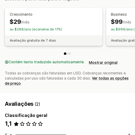
Gestão de envios
Inscrição automática
Recompensas de pesquisas
Crescimento
Business
Inscrição de assinaturas
$29
$99
/mês
/mês
Inscrição de compartilhamento em redes sociais
ou $288/ano (economia de 17%)
ou $996/ano (
Inscrição personalizada
Geolocalização
Avaliação gratuita de 7 dias
Avaliação grat
Seleção de vencedor automática
Votação
Confirmação por e-mail
Análises
Personalização
Contém texto traduzido automaticamente
Mostrar original
Branding
CSS personalizado
Códigos de desconto
Todas as cobranças são faturadas em USD. Cobranças recorrentes e
Páginas de destino
E-mails pós-inscrição
calculadas por uso são faturadas a cada 30 dias.
Ver todas as opções
de preço
Widgets de vitrine
Avaliações
(2)
Classificação geral
1,1