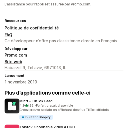
L’assistance pour l’appli est assurée par Promo.com.
Ressources
Politique de confidentialité
FAQ
Ce développeur n’offre pas d’assistance directe en Français.
Développeur
Promo.com
Site web
Habarzel 9, Tel aviv, 6971013, IL
Lancement
1 novembre 2019
Plus d’applications comme celle-ci
Mintt ‑ TikTok Feed
étoile(s) sur 5
4,9
(25)
•
Forfait gratuit disponible
25 avis au total
Créez preuve sociale en affichant des flux TikTok officiels
Built for Shopify
Tolstoy: Shoppable Video & UGC