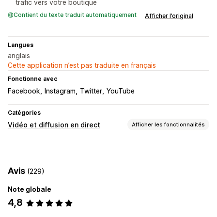
trafic vers votre boutique
Contient du texte traduit automatiquement
Afficher l’original
Langues
anglais
Cette application n’est pas traduite en français
Fonctionne avec
Facebook
Instagram
Twitter
YouTube
Catégories
Vidéo et diffusion en direct
Afficher les fonctionnalités
Gestion des vidéos
Lecture automatique
Partage social
Multicanal
Avis
(229)
Personnalisation
Note globale
Montage vidéo
Modèles de vidéo
Lecteur vidéo
4,8
Vidéos intégrées