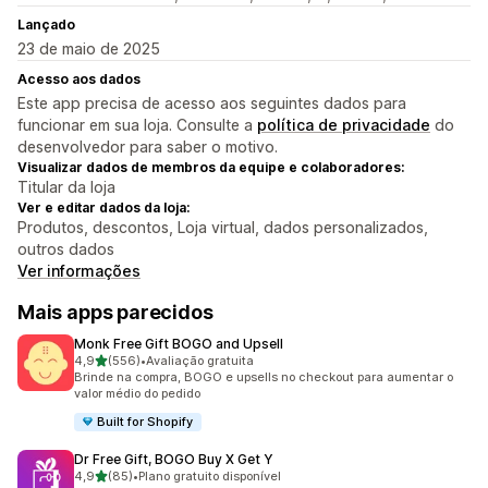
Lançado
23 de maio de 2025
Acesso aos dados
Este app precisa de acesso aos seguintes dados para
funcionar em sua loja. Consulte a
política de privacidade
do
desenvolvedor para saber o motivo.
Visualizar dados de membros da equipe e colaboradores:
Titular da loja
Ver e editar dados da loja:
Produtos, descontos, Loja virtual, dados personalizados,
outros dados
Ver informações
Mais apps parecidos
Monk Free Gift BOGO and Upsell
de 5 estrelas
4,9
(556)
•
Avaliação gratuita
556 avaliações ao todo
Brinde na compra, BOGO e upsells no checkout para aumentar o
valor médio do pedido
Built for Shopify
Dr Free Gift, BOGO Buy X Get Y
de 5 estrelas
4,9
(85)
•
Plano gratuito disponível
85 avaliações ao todo