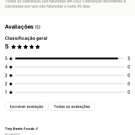
Todas as cobranças são faturadas em USD. Cobranças recorrentes e
calculadas por uso são faturadas a cada 30 dias.
Avaliações
(5)
Classificação geral
5
5
5
4
0
3
0
2
0
1
0
Escrever avaliação
Todas as avaliações
Tiny Beets Foods
Austrália