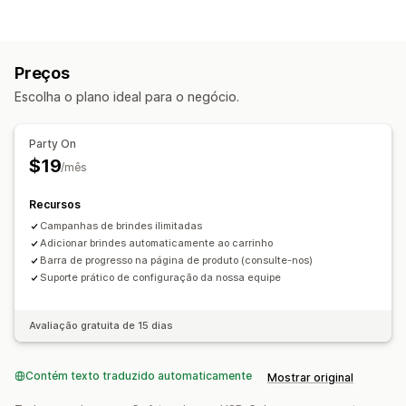
Tipos de descontos
"Compre um e leve dois"
Preços por nível
Presentes
Preços
Descontos de upsell
Pop-ups
Escolha o plano ideal para o negócio.
Gerenciamento de descontos
Campanhas
Acionadores e regras
Party On
Agrupamento de descontos
Automações
$19
/mês
Recursos
Campanhas de brindes ilimitadas
Adicionar brindes automaticamente ao carrinho
Barra de progresso na página de produto (consulte-nos)
Suporte prático de configuração da nossa equipe
Avaliação gratuita de 15 dias
Contém texto traduzido automaticamente
Mostrar original