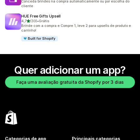
Conceda brindes na compra automaticamente ou por escolha do
cliente
HUE Free Gifts Upsell
de 5 estrelas
4,7
(33)
•
Grátis
33 avaliações ao todo
Brinde com a compra e Compre 1, leve 2 para upsells de produto e
carrinho!
Built for Shopify
Quer adicionar um app?
Faça uma avaliação gratuita da Shopify por 3 dias
Categorias de app
Principais categorias