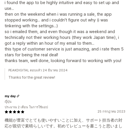
i found the app to be highly intuitive and easy to set up and
use...
then on the weekend when i was running a sale, the app
stopped working... and i couldn't figure out why (i was
tinkering with the settings...)
so i emailed them, and even though it was a weekend and
technically not their working hours (they work Japan time), i
got a reply within an hour of my email to them...
this type of customer service is just amazing, and i rate them 5
stars for being the real deal!
thanks team, well done, looking forward to working with you!
PEAKDIGITAL ตอบแล้ว 24 มีนาคม 2024
Thanks for the great review!
my day
ญี่ปุ่น
ประมาณ 2 เดือน ในการใช้แอป
25 กรกฎาคม 2023
機能が豊富でとても使いやすいことに加え、サポート担当者の対
応が親切で素晴らしいです。初めてレビューを書こうと思いまし