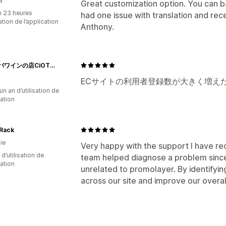
a
Great customization option. You can b
n 23 heures
had one issue with translation and re
sation de l’application
Anthony.
モルドバワインの店CiOTRA（チョトラ）| モルドバ共和国のワイン専門店
ECサイトの利用者登録数が大きく増え
un an d’utilisation de
cation
Rack
ie
Very happy with the support I have rec
 d’utilisation de
team helped diagnose a problem since 
cation
unrelated to promolayer. By identifyin
across our site and improve our overa