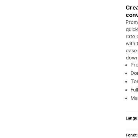
Crea
conv
Promo
quick
rate 
with 
ease 
down
Pre
Don
Tem
Ful
Man
Langu
Fonct