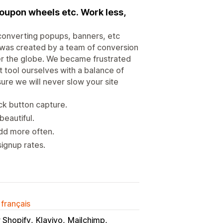
oupon wheels etc. Work less,
-converting popups, banners, etc
p was created by a team of conversion
er the globe. We became frustrated
t tool ourselves with a balance of
ure we will never slow your site
ck button capture.
beautiful.
dd more often.
signup rates.
 français
r Shopify
Klaviyo
Mailchimp