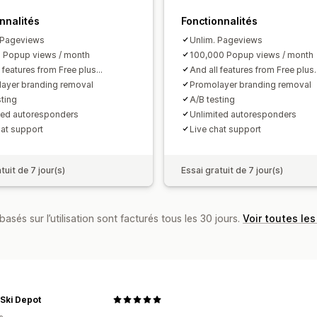
Test A/B
Suivi
API et webhooks
nnalités
Fonctionnalités
 Pageviews
Unlim. Pageviews
 Popup views / month
100,000 Popup views / month
 features from Free plus...
And all features from Free plus..
ayer branding removal
Promolayer branding removal
sting
A/B testing
ted autoresponders
Unlimited autoresponders
hat support
Live chat support
tuit de 7 jour(s)
Essai gratuit de 7 jour(s)
basés sur l’utilisation sont facturés tous les 30 jours.
Voir toutes les
Ski Depot