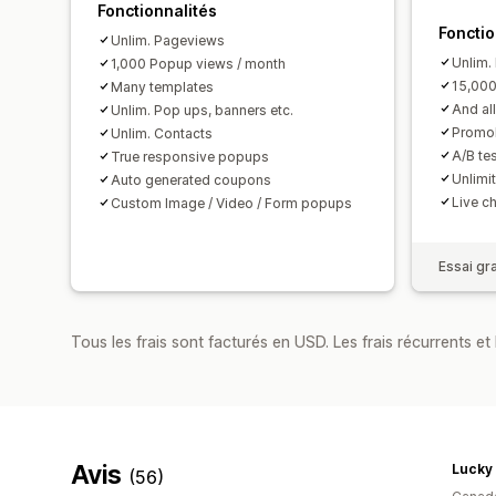
Fonctionnalités
Fonctio
Unlim. Pageviews
Unlim.
1,000 Popup views / month
15,000
Many templates
And all
Unlim. Pop ups, banners etc.
Promol
Unlim. Contacts
A/B te
True responsive popups
Unlimi
Auto generated coupons
Live c
Custom Image / Video / Form popups
Essai gra
Tous les frais sont facturés en USD. Les frais récurrents et 
Avis
Lucky 
(56)