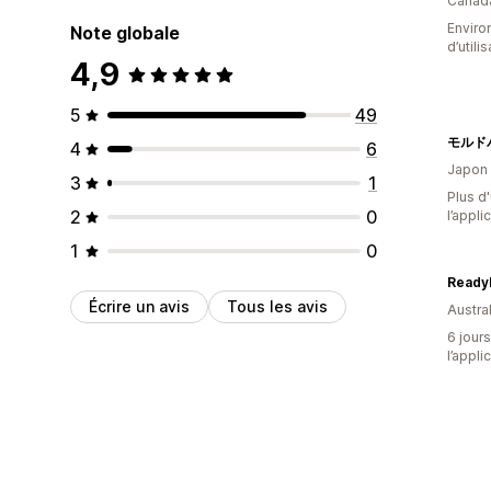
Canad
Enviro
Note globale
d’utili
4,9
5
49
4
6
Japon
3
1
Plus d'
2
0
l’appli
1
0
Ready
Écrire un avis
Tous les avis
Austral
6 jours
l’appli