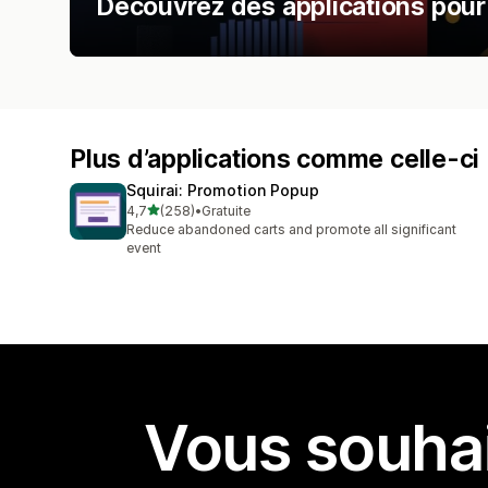
Découvrez des applications pour
Plus d’applications comme celle-ci
Squirai: Promotion Popup
étoile(s) sur 5
4,7
(258)
•
Gratuite
258 avis au total
Reduce abandoned carts and promote all significant
event
Vous souhai