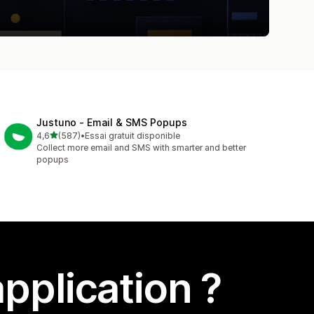
Justuno ‑ Email & SMS Popups
étoile(s) sur 5
4,6
(587)
•
Essai gratuit disponible
587 avis au total
Collect more email and SMS with smarter and better
popups
pplication ?