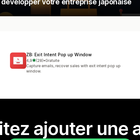
 développer votre entreprise japonaise
ZB: Exit Intent Pop up Window
étoile(s) sur 5
4,9
(28)
•
Gratuite
28 avis au total
Capture emails, recover sales with exit intent pop up
window.
tez ajouter une a