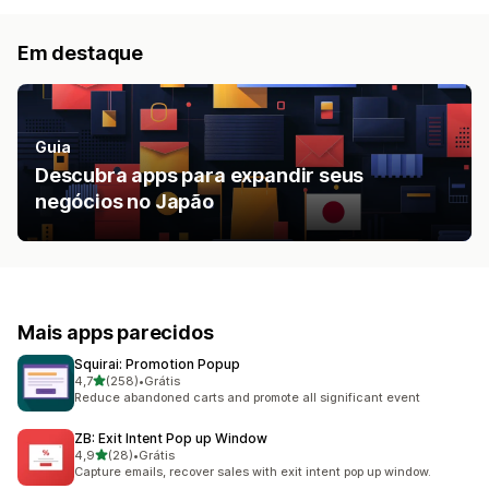
Em destaque
Guia
Descubra apps para expandir seus
negócios no Japão
Mais apps parecidos
Squirai: Promotion Popup
de 5 estrelas
4,7
(258)
•
Grátis
258 avaliações ao todo
Reduce abandoned carts and promote all significant event
ZB: Exit Intent Pop up Window
de 5 estrelas
4,9
(28)
•
Grátis
28 avaliações ao todo
Capture emails, recover sales with exit intent pop up window.