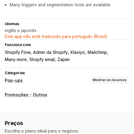
Many triggers and segmentation tools are available.
Idiomas
inglês e japonês
Este app não está traduzido para português (Brasil)
Funciona com
Shopify Flow
Admin da Shopify
Klaviyo
Mailchimp
Many more
Shopfy email
Zapier
Categorias
Pop-ups
Mostrar os recursos
Tipos de pop-ups
Promoções - Outros
Pop-ups de promoções
Pop-ups de e-mail
Pop-ups de carrinho
Intenção de saída
Descontos
Recompensas
Girar a roda
Preços
Temporizadores de contagem regressiva
Newsletters
Escolha o plano ideal para o negócio.
Formulários
Banners
Anúncios
Jogos
Pop-ups de avisos