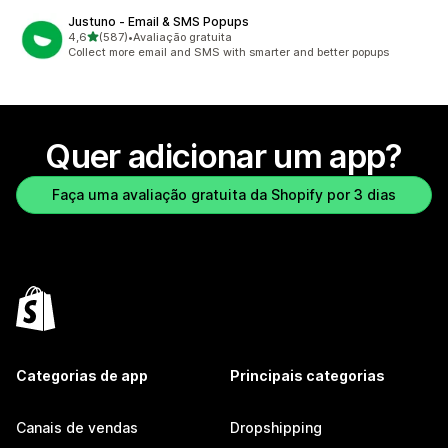
Justuno ‑ Email & SMS Popups
de 5 estrelas
4,6
(587)
•
Avaliação gratuita
587 avaliações ao todo
Collect more email and SMS with smarter and better popups
Quer adicionar um app?
Faça uma avaliação gratuita da Shopify por 3 dias
Categorias de app
Principais categorias
Canais de vendas
Dropshipping