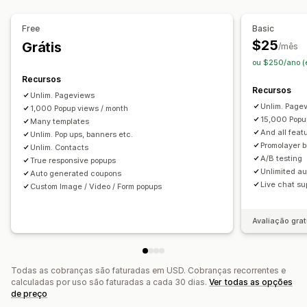
Verificação de idade
Pop-ups de consentimento
Free
Basic
Pop-ups personalizados
$25
Grátis
/mês
Gerenciamento de pop-ups
ou $250/ano (
Ferramenta de edição
Modelos
Geração por IA
Recursos
Recursos
Código personalizado
Fontes personalizadas
Tradução
Unlim. Pageviews
Unlim. Page
1,000 Popup views / month
Localização
Lista de captura de e-mails
15,000 Popu
Many templates
Lista de captura de SMS
Campanhas
And all featu
Unlim. Pop ups, banners etc.
Promolayer 
Acionadores e regras
Automações
Unlim. Contacts
A/B testing
True responsive popups
Definição de público-alvo
Geolocalização
Segmentação
Unlimited a
Auto generated coupons
Marcação com tag
Relatórios
Análises
Testes A/B
Live chat su
Custom Image / Video / Form popups
Acompanhamento
APIs e webhooks
Avaliação grat
Todas as cobranças são faturadas em USD. Cobranças recorrentes e
calculadas por uso são faturadas a cada 30 dias.
Ver todas as opções
de preço