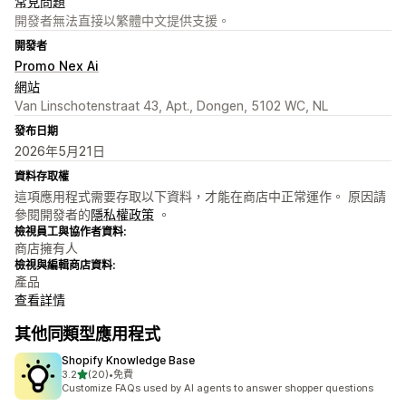
常見問題
開發者無法直接以繁體中文提供支援。
開發者
Promo Nex Ai
網站
Van Linschotenstraat 43, Apt., Dongen, 5102 WC, NL
發布日期
2026年5月21日
資料存取權
這項應用程式需要存取以下資料，才能在商店中正常運作。 原因請
參閱開發者的
隱私權政策
。
檢視員工與協作者資料:
商店擁有人
檢視與編輯商店資料:
產品
查看詳情
其他同類型應用程式
Shopify Knowledge Base
滿分 5 顆星
3.2
(20)
•
免費
共有 20 則評價
Customize FAQs used by AI agents to answer shopper questions