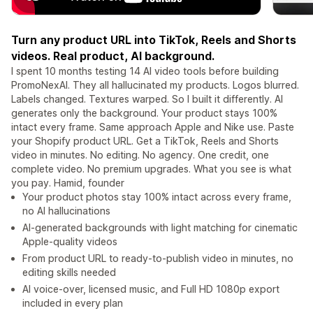
Turn any product URL into TikTok, Reels and Shorts
videos. Real product, AI background.
I spent 10 months testing 14 AI video tools before building
PromoNexAI. They all hallucinated my products. Logos blurred.
Labels changed. Textures warped. So I built it differently. AI
generates only the background. Your product stays 100%
intact every frame. Same approach Apple and Nike use. Paste
your Shopify product URL. Get a TikTok, Reels and Shorts
video in minutes. No editing. No agency. One credit, one
complete video. No premium upgrades. What you see is what
you pay. Hamid, founder
Your product photos stay 100% intact across every frame,
no AI hallucinations
AI-generated backgrounds with light matching for cinematic
Apple-quality videos
From product URL to ready-to-publish video in minutes, no
editing skills needed
AI voice-over, licensed music, and Full HD 1080p export
included in every plan