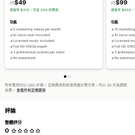
$49
$99
/月
/月
或每年 $470，可省 20% 的費用
或每年 $950，
功能
功能
5 marketing videos per month
15 marketing
AI voice-over included
Al voice-ove
Licensed music included
Licensed mu
Full HD 1080p export
Full HD 1080
3 professional scenes per video
3 profession
No watermark
No waterma
所有費用均以 USD 計價。 定期費用和依使用量計費方案，均以 30 天為週期
收費。
查看所有定價選項
評論
整體評分
0