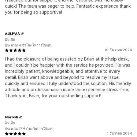
quick! The team was eager to help. Fantastic experience thank
you for being so supportive!
AJILIYAA
อินเดีย
ประมาณ 4 ชั่วโมง ในการใช้แอป
10 ธันวาคม 2024
I had the pleasure of being assisted by Brian at the help desk,
and I couldn’t be happier with the service he provided. He was
incredibly patient, knowledgeable, and attentive to every
detail. Brian went above and beyond to resolve my issue
quickly and ensured I fully understood the solution. His friendly
attitude and professionalism made the experience stress-free.
Thank you, Brian, for your outstanding support!
lilorosh
อินเดีย
ประมาณ 17 ชั่วโมง ในการใช้แอป
1 ธันวาคม 2024