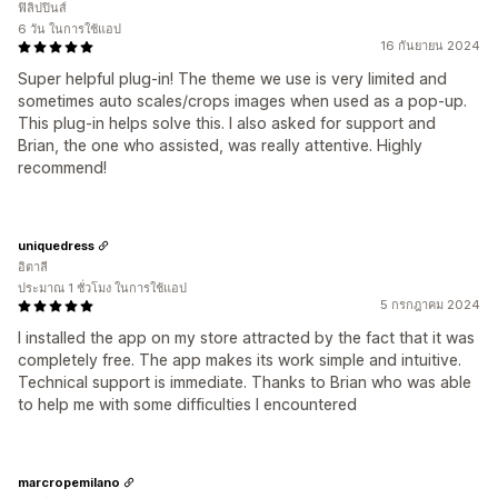
ฟิลิปปินส์
6 วัน ในการใช้แอป
16 กันยายน 2024
Super helpful plug-in! The theme we use is very limited and
sometimes auto scales/crops images when used as a pop-up.
This plug-in helps solve this. I also asked for support and
Brian, the one who assisted, was really attentive. Highly
recommend!
uniquedress
อิตาลี
ประมาณ 1 ชั่วโมง ในการใช้แอป
5 กรกฎาคม 2024
I installed the app on my store attracted by the fact that it was
completely free. The app makes its work simple and intuitive.
Technical support is immediate. Thanks to Brian who was able
to help me with some difficulties I encountered
marcropemilano