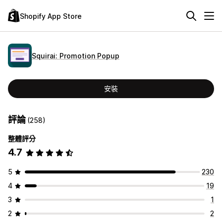
Shopify App Store
Squirai: Promotion Popup
安裝
評論
(258)
整體評分
4.7
5
230
4
19
3
1
2
2