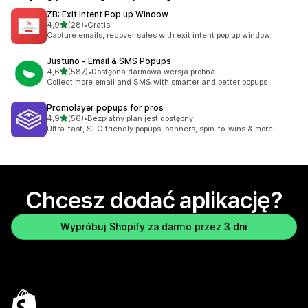
ZB: Exit Intent Pop up Window
na 5 gwiazdek
4,9
(28)
•
Gratis
Łączna liczba recenzji: 28
Capture emails, recover sales with exit intent pop up window.
Justuno ‑ Email & SMS Popups
na 5 gwiazdek
4,6
(587)
•
Dostępna darmowa wersja próbna
Łączna liczba recenzji: 587
Collect more email and SMS with smarter and better popups
Promolayer popups for pros
na 5 gwiazdek
4,9
(56)
•
Bezpłatny plan jest dostępny
Łączna liczba recenzji: 56
Ultra-fast, SEO friendly popups, banners, spin-to-wins & more.
Chcesz dodać aplikację?
Wypróbuj Shopify za darmo przez 3 dni