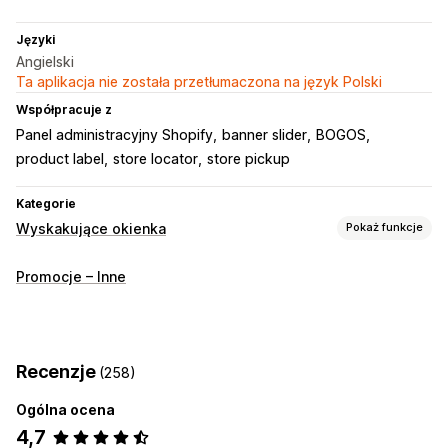
Języki
Angielski
Ta aplikacja nie została przetłumaczona na język Polski
Współpracuje z
Panel administracyjny Shopify
banner slider
BOGOS
product label
store locator
store pickup
Kategorie
Wyskakujące okienka
Pokaż funkcje
Rodzaje wyskakujących okienek
Promocje – Inne
Wyskakujące okienka z wyprzedażami
Wyskakujące okienka z prośbą o adres e-mail
Wyskakujące okienka o dodaniu do koszyka
Recenzje
(258)
Zamiar opuszczenia strony
Zegary do odliczania
Banery
Wyskakujące okienka z ostrzeżeniami
Ogólna ocena
Niestandardowe wyskakujące okienka
4,7