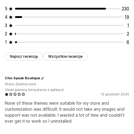
Zarządzanie wyskakującymi okienkami
5
230
Edytor
Wzorce
Kod niestandardowy
Wyzwalacze i reguły
4
19
3
1
2
2
1
6
Napisz recenzję
Wszystkie recenzje
Chic Speak Boutique
Stany Zjednoczone
Około godziny korzystania z aplikacji
13 grudzień 2025
None of these themes were suitable for my store and
customization was difficult. It would not take any images and
support was not available. I wasted a lot of time and couldn't
ever get it to work so I uninstalled.