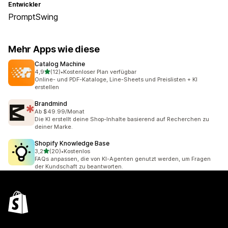
Entwickler
PromptSwing
Mehr Apps wie diese
Catalog Machine
von 5 Sternen
4,9
(12)
•
Kostenloser Plan verfügbar
12 Rezensionen insgesamt
Online- und PDF-Kataloge, Line-Sheets und Preislisten + KI
erstellen
Brandmind
Ab $49.99/Monat
Die KI erstellt deine Shop-Inhalte basierend auf Recherchen zu
deiner Marke.
Shopify Knowledge Base
von 5 Sternen
3,2
(20)
•
Kostenlos
20 Rezensionen insgesamt
FAQs anpassen, die von KI-Agenten genutzt werden, um Fragen
der Kundschaft zu beantworten.