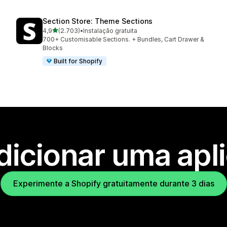
Section Store: Theme Sections
de 5 estrelas
4,9
(2.703)
•
Instalação gratuita
2703 total de avaliações
700+ Customisable Sections. + Bundles, Cart Drawer &
Blocks
Built for Shopify
dicionar uma apl
Experimente a Shopify gratuitamente durante 3 dias