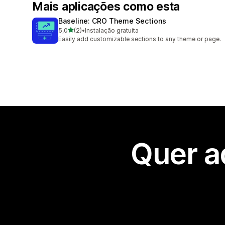
Mais aplicações como esta
Baseline: CRO Theme Sections
de 5 estrelas
5,0
(2)
•
Instalação gratuita
2 total de avaliações
Easily add customizable sections to any theme or page.
Quer a