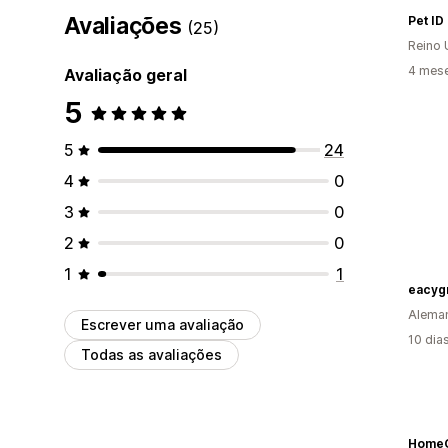
Avaliações
Pet ID
(25)
Reino 
4 mese
Avaliação geral
5
5
24
4
0
3
0
2
0
1
1
eacyg
Alema
Escrever uma avaliação
10 dia
Todas as avaliações
HomeC