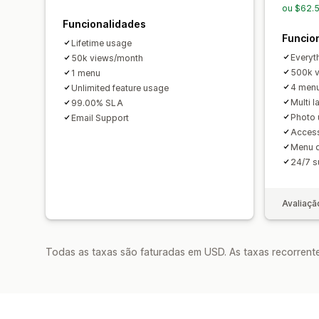
ou $62.
Funcionalidades
Funcio
Lifetime usage
Everyth
50k views/month
500k 
1 menu
4 men
Unlimited feature usage
Multi 
99.00% SLA
Photo 
Email Support
Access
Menu d
24/7 s
Avaliaçã
Todas as taxas são faturadas em USD. As taxas recorrente