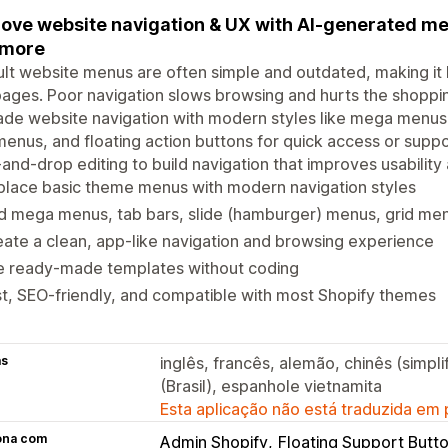
ove website navigation & UX with AI-generated me
 more
lt website menus are often simple and outdated, making it ha
ages. Poor navigation slows browsing and hurts the shoppi
de website navigation with modern styles like mega menus,
menus, and floating action buttons for quick access or su
and-drop editing to build navigation that improves usability
lace basic theme menus with modern navigation styles
d mega menus, tab bars, slide (hamburger) menus, grid me
ate a clean, app-like navigation and browsing experience
e ready-made templates without coding
t, SEO-friendly, and compatible with most Shopify themes
as
inglês, francês, alemão, chinês (simpli
(Brasil), espanhole vietnamita
Esta aplicação não está traduzida em
ona com
Admin Shopify
Floating Support Butt