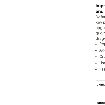
Impr
and
Defau
key p
upgra
grid 
drag-
Rep
Ad
Cre
Us
Fas
Idiom
Funci