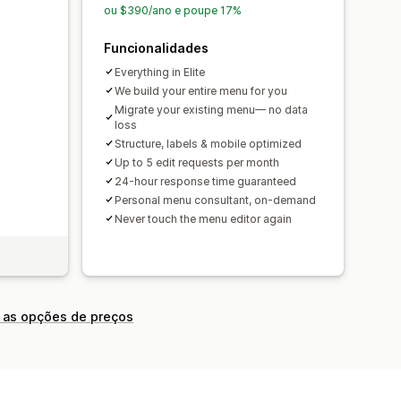
alização
SEO
Reatividade móvel
ou $390/ano e poupe 17%
Análise de dados
Rastreio
Funcionalidades
utilizador
Everything in Elite
We build your entire menu for you
Migrate your existing menu— no data
loss
Structure, labels & mobile optimized
Up to 5 edit requests per month
24-hour response time guaranteed
Personal menu consultant, on-demand
Never touch the menu editor again
 as opções de preços