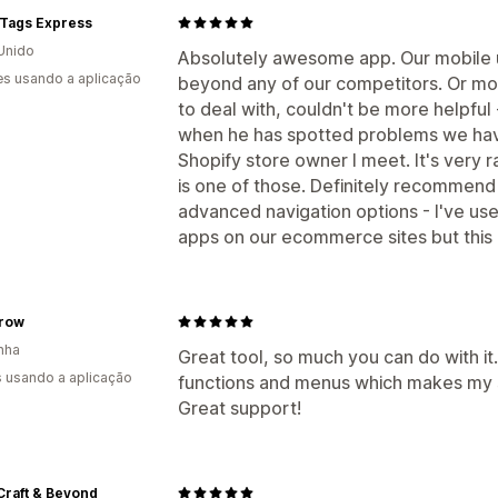
 Tags Express
Unido
Absolutely awesome app. Our mobile 
s usando a aplicação
beyond any of our competitors. Or most
to deal with, couldn't be more helpful
when he has spotted problems we haven
Shopify store owner I meet. It's very 
is one of those. Definitely recommend 
advanced navigation options - I've u
apps on our ecommerce sites but this i
row
nha
Great tool, so much you can do with it.
s usando a aplicação
functions and menus which makes my 
Great support!
raft & Beyond