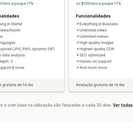
SEO
Análise de dados
Código personalizado
Tradução
Loc
50/ano e poupe 17%
ou $100/ano e poupe 17%
CDN
Informações e dicas
Relatórios
nalidades
Funcionalidades
Registos de atividade
Permissões de 
ing in Starter
Everything in Business
views/month
Unlimited views
us
Unlimited menus
languages
High quality images
upload (JPG, PNG, dynamic GIF)
Highest quality CDN
 data analysis
SEO optimized
epth: 3
Hands-on support
upport & more
And much more
o gratuita de 14 dia
Avaliação gratuita de 14 dia
s e com base na utilização são faturadas a cada 30 dias.
Ver todas