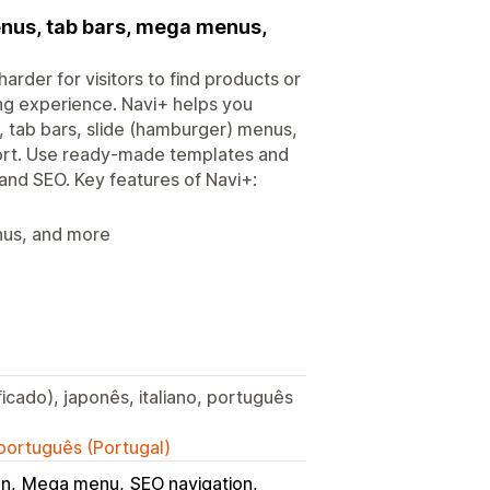
nus, tab bars, mega menus,
rder for visitors to find products or
ng experience. Navi+ helps you
 tab bars, slide (hamburger) menus,
pport. Use ready-made templates and
 and SEO. Key features of Navi+:
nus, and more
ficado), japonês, italiano, português
 português (Portugal)
on
Mega menu
SEO navigation