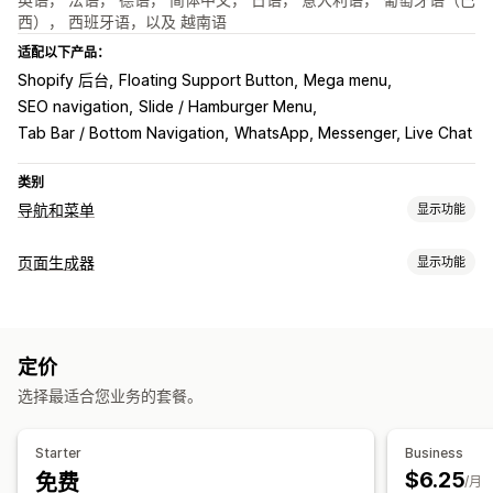
西）， 西班牙语，以及 越南语
适配以下产品：
Shopify 后台
Floating Support Button
Mega menu
SEO navigation
Slide / Hamburger Menu
Tab Bar / Bottom Navigation
WhatsApp, Messenger, Live Chat
类别
导航和菜单
显示功能
菜单样式
页面生成器
显示功能
超级菜单
移动菜单
下拉菜单
悬浮按钮
图标
标签
树
侧边栏
页面类型
故事样式
缩略图
底部栏
登陆页面
主页
产品页面
产品系列
博客
常见问题解答
浏览
定价
帮助中心页面
联系页面
“关于我们”页面
购物车页面
页脚
表单
页面路径
返回顶部
固定导航栏
选择最适合您业务的套餐。
职业页面
法律页面
评论页面
定价页面
模板分区
自定义页面
自定义
管理页面
Starter
Business
拖放式编辑器
颜色和字体
动画
徽章和标签
自定义图标
编辑器工具
元素
模板
导入和导出
全球分区
全球样式
$6.25
免费
/月
图片尺寸
自定义 CSS
HTML
JavaScript
多语言