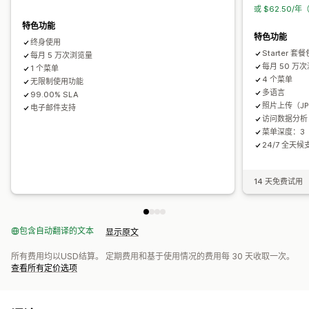
自定义字体
自定义代码
翻译
本地化
SEO
自动适应移动设备
或 $62.50/年
自动适应移动设备
SEO
分析
CDN
洞察和技巧
报告
分析
跟踪
活动日志
用户权限
特色功能
特色功能
终身使用
Starter 
每月 5 万次浏览量
每月 50 万
1 个菜单
4 个菜单
无限制使用功能
多语言
99.00% SLA
照片上传（JP
电子邮件支持
访问数据分析
菜单深度：3
24/7 全天
14 天免费试用
包含自动翻译的文本
显示原文
所有费用均以USD结算。 定期费用和基于使用情况的费用每 30 天收取一次。
查看所有定价选项