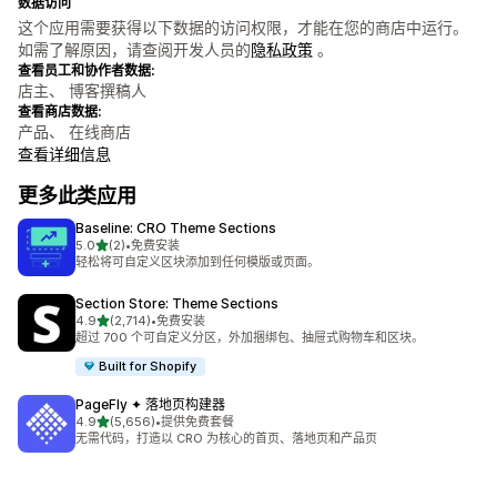
数据访问
这个应用需要获得以下数据的访问权限，才能在您的商店中运行。
如需了解原因，请查阅开发人员的
隐私政策
。
查看员工和协作者数据:
店主、 博客撰稿人
查看商店数据:
产品、 在线商店
查看详细信息
更多此类应用
Baseline: CRO Theme Sections
星（满分 5 星）
5.0
(2)
•
免费安装
总共 2 条评论
轻松将可自定义区块添加到任何模版或页面。
Section Store: Theme Sections
星（满分 5 星）
4.9
(2,714)
•
免费安装
总共 2714 条评论
超过 700 个可自定义分区，外加捆绑包、抽屉式购物车和区块。
Built for Shopify
PageFly ✦ 落地页构建器
星（满分 5 星）
4.9
(5,656)
•
提供免费套餐
总共 5656 条评论
无需代码，打造以 CRO 为核心的首页、落地页和产品页