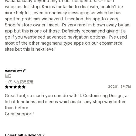
waaaaaaaaay beyond any of our competitors. Or most
websites full stop. Khoi is fantastic to deal with, couldn't be
more helpful - even proactively messaging us when he has
spotted problems we haven't. I mention this app to every
Shopify store owner I meet. It's very rare I'm blown away by an
app but this is one of those. Definitely recommend giving it a
go if you want/need advanced navigation options - I've used
most of the other megamenu type apps on our ecommerce
sites but this is next level.
eacygrow
德国
10天 人在使用应用
2026年5月7日
Great tool, so much you can do with it. Customizing Design, a
lot of functions and menus which makes my shop way better
than before.
Great support!
HomeCraft & Beyond