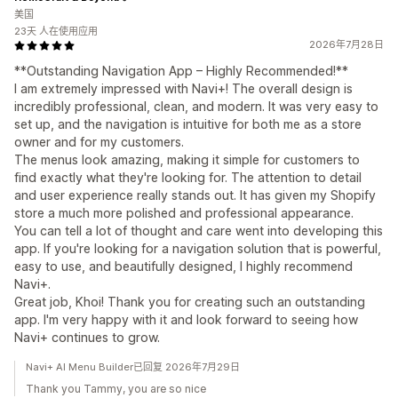
美国
23天 人在使用应用
2026年7月28日
**Outstanding Navigation App – Highly Recommended!**
I am extremely impressed with Navi+! The overall design is
incredibly professional, clean, and modern. It was very easy to
set up, and the navigation is intuitive for both me as a store
owner and for my customers.
The menus look amazing, making it simple for customers to
find exactly what they're looking for. The attention to detail
and user experience really stands out. It has given my Shopify
store a much more polished and professional appearance.
You can tell a lot of thought and care went into developing this
app. If you're looking for a navigation solution that is powerful,
easy to use, and beautifully designed, I highly recommend
Navi+.
Great job, Khoi! Thank you for creating such an outstanding
app. I'm very happy with it and look forward to seeing how
Navi+ continues to grow.
Navi+ AI Menu Builder已回复 2026年7月29日
Thank you Tammy, you are so nice