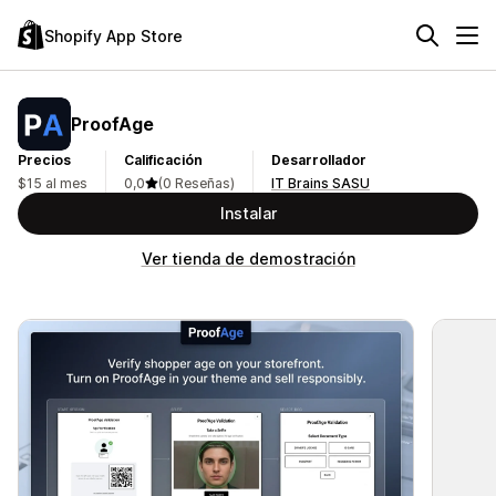
Shopify App Store
ProofAge
Precios
Calificación
Desarrollador
$15 al mes
0,0
(0 Reseñas)
IT Brains SASU
Instalar
Ver tienda de demostración