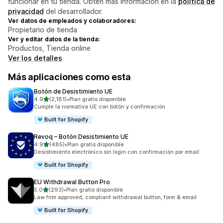
funcionar en tu tienda. Obtén más información en la
política de
privacidad
del desarrollador.
Ver datos de empleados y colaboradores:
Propietario de tienda
Ver y editar datos de la tienda:
Productos, Tienda online
Ver los detalles
Más aplicaciones como esta
Botón de Desistimiento UE
de 5 estrellas
4.9
(2,181)
•
Plan gratis disponible
2181 reseñas en total
Cumple la normativa UE con botón y confirmación
Built for Shopify
Revoq – Botón Desistimiento UE
de 5 estrellas
4.9
(485)
•
Plan gratis disponible
485 reseñas en total
Desistimiento electrónico sin login con confirmación por email
Built for Shopify
EU Withdrawal Button Pro
de 5 estrellas
5.0
(293)
•
Plan gratis disponible
293 reseñas en total
Law firm approved, compliant withdrawal button, form & email
Built for Shopify