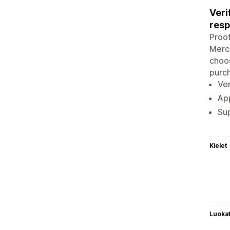
Veri
resp
Proof
Merch
choos
purc
Ver
App
Sup
Kielet
Luoka