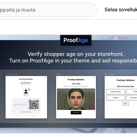
Selaa sovellu
elykuvagalleria