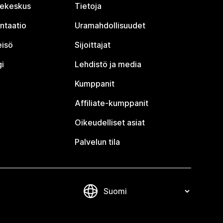
jekeskus
Tietoja
ntaatio
Uramahdollisuudet
eisö
Sijoittajat
i
Lehdistö ja media
Kumppanit
Affiliate-kumppanit
Oikeudelliset asiat
Palvelun tila