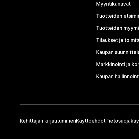
Myyntikanavat
Tuotteiden etsimi
Tuotteiden myym
Tilaukset ja toimi
Kaupan suunnittel
Markkinointi ja ko
Kaupan hallinnoint
Kehittäjän kirjautuminen
Käyttöehdot
Tietosuojakäy