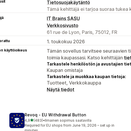
sit
Tietosuojakäytäntö
Tämä kehittäjä ei tarjoa suoraa tukea k
äjä
IT Brains SASU
Verkkosivusto
61 rue de Lyon, Paris, 75012, FR
erattu
1. toukokuu 2026
en käyttöoikeus
Tämän sovellus tarvitsee seuraavien ti
toimia kaupassasi. Katso kehittäjän
tie
Tarkastele henkilöstön ja avustajien tiet
Kaupan omistaja
Tarkastele ja muokkaa kaupan tietoja:
Tuotteet, Verkkokauppa
Näytä tiedot
Revoq ‑ EU Withdrawal Button
/ 5 tähteä
4,9
(483)
•
Ilmainen sopimus saatavilla
483 arvostelua yhteensä
Required for EU shops from June 19, 2026 – set up in
minutes.