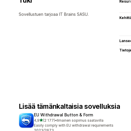
Tuki
Resurs
Sovellustuen tarjoaa IT Brains SASU.
Kehitt
Lanse
Tietoj
Lisää tämänkaltaisia sovelluksia
EU Withdrawal Button & Form
/ 5 tähteä
4,9
(2 177)
•
Ilmainen sopimus saatavilla
2177 arvostelua yhteensä
Easily comply with EU withdrawal requirements
2023/2673