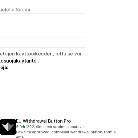
ielellä Suomi.
etojen käyttöoikeuden, jotta se voi
tosuojakäytäntö
.
oja:
EU Withdrawal Button Pro
/ 5 tähteä
5,0
(292)
•
Ilmainen sopimus saatavilla
292 arvostelua yhteensä
Law firm approved, compliant withdrawal button, form &
email