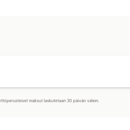
Vaatimustenmukaisuus
Ikävarmennus
Mukautukset
Ponnahdusilmoitukset
Monikielisyys
yttöperusteiset maksut laskutetaan 30 päivän välein.