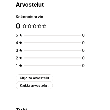
Arvostelut
Kokonaisarvio
0
5
0
4
0
3
0
2
0
1
0
Kirjoita arvostelu
Kaikki arvostelut