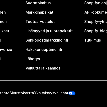
Suoratoimitus
Shopifyn oh
nen
Markkinapaikat
API-dokume
inen
Tuotearvostelut
Shopify-yht
tukset
Lisämyynti ja tuotepaketit
Shopify-blog
u
Sähköpostimarkkinointi
Tutkimus
nversio
Hakukoneoptimointi
i
Lähetys
Valuutta ja käännös
täntö
Sivustokartta
Yksityisyysvalinnat