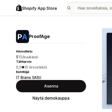
Shopify App Store
Esitt
ProofAge
Hinnoittelu
$15/kuukausi
Tähtiarvio
0,0
(0 Arvostelut)
Kehittäjä
IT Brains SASU
Asenna
Näytä demokauppa