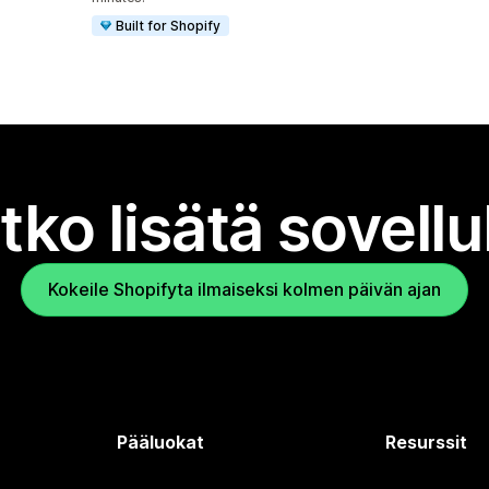
Built for Shopify
tko lisätä sovell
Kokeile Shopifyta ilmaiseksi kolmen päivän ajan
Pääluokat
Resurssit