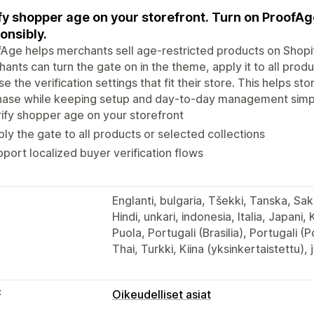
fy shopper age on your storefront. Turn on ProofAg
onsibly.
Age helps merchants sell age-restricted products on Shopif
ants can turn the gate on in the theme, apply it to all prod
e the verification settings that fit their store. This helps 
hase while keeping setup and day-to-day management simp
ify shopper age on your storefront
ly the gate to all products or selected collections
port localized buyer verification flows
Englanti, bulgaria, Tšekki, Tanska, Sa
Hindi, unkari, indonesia, Italia, Japani, 
Puola, Portugali (Brasilia), Portugali (
Thai, Turkki, Kiina (yksinkertaistettu), 
t
Oikeudelliset asiat