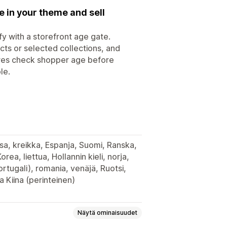
e in your theme and sell
y with a storefront age gate.
ucts or selected collections, and
stores check shopper age before
le.
ksa, kreikka, Espanja, Suomi, Ranska,
Korea, liettua, Hollannin kieli, norja,
Portugali), romania, venäjä, Ruotsi,
ja Kiina (perinteinen)
Näytä ominaisuudet