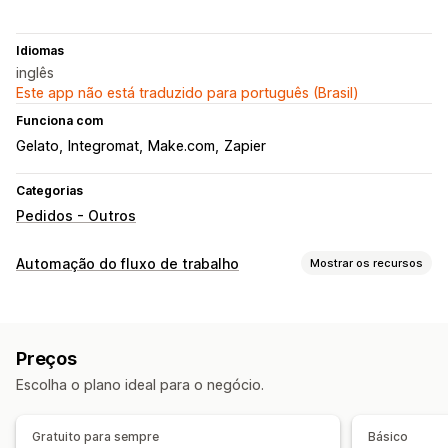
Idiomas
inglês
Este app não está traduzido para português (Brasil)
Funciona com
Gelato
Integromat
Make.com
Zapier
Categorias
Pedidos - Outros
Automação do fluxo de trabalho
Mostrar os recursos
Tarefas de automação
Respostas de e-mail
Preenchimento de pedidos
Preços
Processamento de pedidos
Escolha o plano ideal para o negócio.
Personalização
Acionadores personalizados
Tarefas programadas
Gratuito para sempre
Básico