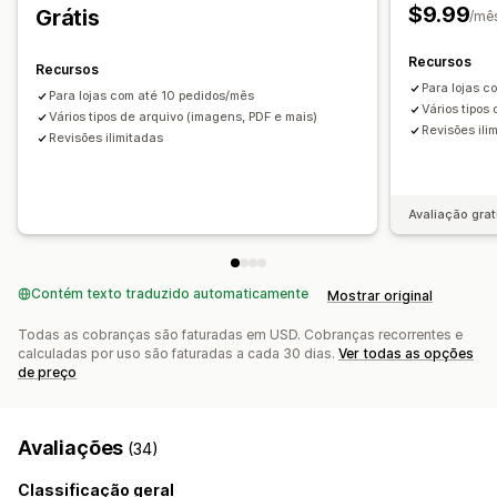
Fluxos de trabalho personalizados
$9.99
Grátis
/mê
Recursos
Recursos
Para lojas 
Para lojas com até 10 pedidos/mês
Vários tipos
Vários tipos de arquivo (imagens, PDF e mais)
Revisões ili
Revisões ilimitadas
Avaliação grat
Contém texto traduzido automaticamente
Mostrar original
Todas as cobranças são faturadas em USD. Cobranças recorrentes e
calculadas por uso são faturadas a cada 30 dias.
Ver todas as opções
de preço
Avaliações
(34)
Classificação geral