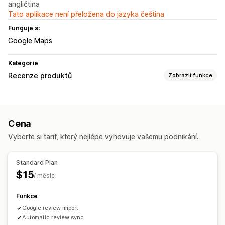
angličtina
Tato aplikace není přeložena do jazyka čeština
Funguje s:
Google Maps
Kategorie
Recenze produktů
Zobrazit funkce
Možnosti zobrazení
Ohlasy
Fotorecenze
Hvězdičková hodnocení
Odznaky
Cena
Karusely
Galerie médií
Rozvržení mřížky
Vyberte si tarif, který nejlépe vyhovuje vašemu podnikání.
Karty nebo postranní lišty
Stránka Všechny recenze
Recenze s nejlepším hodnocením
Vybrané recenze
Standard Plan
Souhrny recenzí
Filtrování
Strukturovaná data
$15
/ měsíc
Způsoby shromažďování recenzí
Formuláře
Import a export
Migrace recenzí
Funkce
Google review import
Automatic review sync