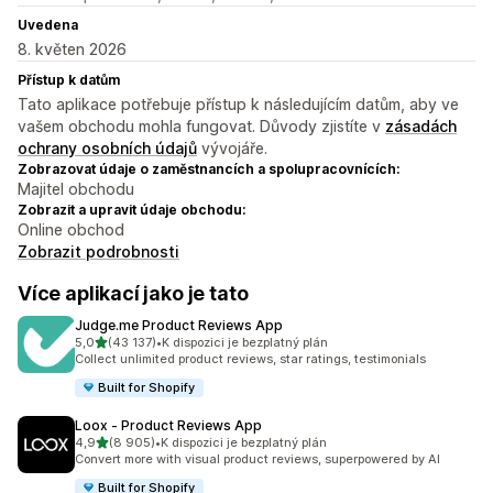
Uvedena
8. květen 2026
Přístup k datům
Tato aplikace potřebuje přístup k následujícím datům, aby ve
vašem obchodu mohla fungovat. Důvody zjistíte v
zásadách
ochrany osobních údajů
vývojáře.
Zobrazovat údaje o zaměstnancích a spolupracovnících:
Majitel obchodu
Zobrazit a upravit údaje obchodu:
Online obchod
Zobrazit podrobnosti
Více aplikací jako je tato
Judge.me Product Reviews App
z 5 hvězd
5,0
(43 137)
•
K dispozici je bezplatný plán
Celkový počet recenzí: 43137
Collect unlimited product reviews, star ratings, testimonials
Built for Shopify
Loox ‑ Product Reviews App
z 5 hvězd
4,9
(8 905)
•
K dispozici je bezplatný plán
Celkový počet recenzí: 8905
Convert more with visual product reviews, superpowered by AI
Built for Shopify