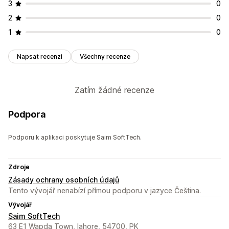
3
0
2
0
1
0
Napsat recenzi
Všechny recenze
Zatím žádné recenze
Podpora
Podporu k aplikaci poskytuje Saim SoftTech.
Zdroje
Zásady ochrany osobních údajů
Tento vývojář nenabízí přímou podporu v jazyce Čeština.
Vývojář
Saim SoftTech
63 E1 Wapda Town, lahore, 54700, PK