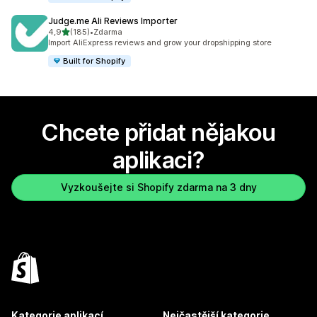
Judge.me Ali Reviews Importer
z 5 hvězd
4,9
(185)
•
Zdarma
Celkový počet recenzí: 185
Import AliExpress reviews and grow your dropshipping store
Built for Shopify
Chcete přidat nějakou
aplikaci?
Vyzkoušejte si Shopify zdarma na 3 dny
Kategorie aplikací
Nejčastější kategorie