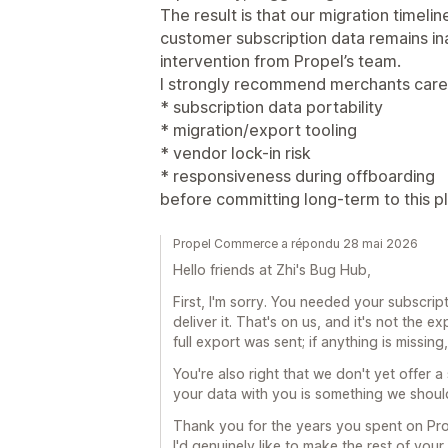
The result is that our migration timelin
customer subscription data remains in
intervention from Propel’s team.
I strongly recommend merchants caref
* subscription data portability
* migration/export tooling
* vendor lock-in risk
* responsiveness during offboarding
before committing long-term to this p
Propel Commerce a répondu 28 mai 2026
Hello friends at Zhi's Bug Hub,
First, I'm sorry. You needed your subscrip
deliver it. That's on us, and it's not the
full export was sent; if anything is missin
You're also right that we don't yet offer a
your data with you is something we should 
Thank you for the years you spent on Prop
I'd genuinely like to make the rest of you