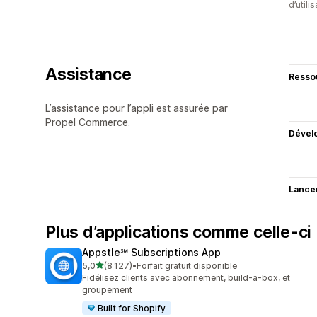
d’utili
Assistance
Resso
L’assistance pour l’appli est assurée par
Propel Commerce.
Dével
Lance
Plus d’applications comme celle-ci
Appstle℠ Subscriptions App
étoile(s) sur 5
5,0
(8 127)
•
Forfait gratuit disponible
8127 avis au total
Fidélisez clients avec abonnement, build-a-box, et
groupement
Built for Shopify