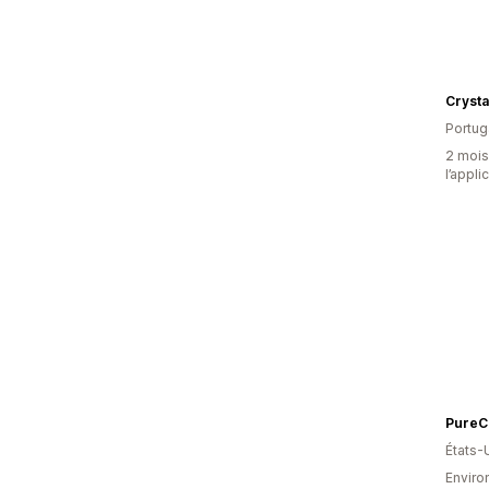
Crysta
Portug
2 mois 
l’appli
PureC
États-
Enviro