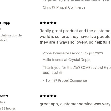
Chris @ Propel Commerce
l Dripp
al
Really great product and the customer 
d’utilisation de
world is so rare. they have live people
cation
they are always so lovely, so helpful 
Propel Commerce a répondu 17 juin 2026
Hello friends at Crystal Dripp,
Thank you for the AWESOME review! Enjo
business! 🚀
- Tom @ Propel Commerce
omfrt
Unis
great app, customer service was very
n 22 heures