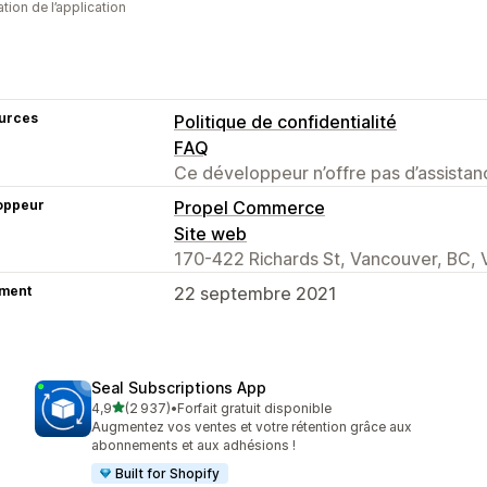
sation de l’application
urces
Politique de confidentialité
FAQ
Ce développeur n’offre pas d’assistanc
oppeur
Propel Commerce
Site web
170-422 Richards St, Vancouver, BC,
ment
22 septembre 2021
Seal Subscriptions App
étoile(s) sur 5
4,9
(2 937)
•
Forfait gratuit disponible
2937 avis au total
Augmentez vos ventes et votre rétention grâce aux
abonnements et aux adhésions !
Built for Shopify