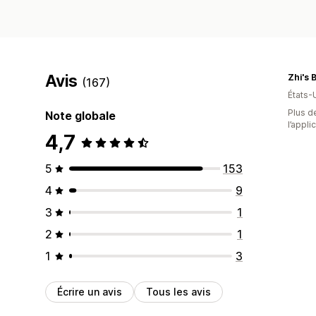
Avis
Zhi's 
(167)
États-
Plus de
Note globale
l’appli
4,7
5
153
4
9
3
1
2
1
1
3
Écrire un avis
Tous les avis