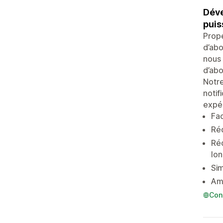
Déve
puis
Prope
d’abo
nous 
d’abo
Notre
notif
expér
Fac
Réd
Réc
lo
Sim
Amé
Con