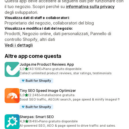
Questa app deve accedere ai seguenti dati per funzionare con
il tuo negozio. Scopri perché su
informativa sulla privacy
degli sviluppatori.
Visualizza dati di staff e collaboratori:
Proprietario del negozio, collaboratori del blog
Visualizza e modifica i dati del negozio:
Prodotti, Negozio online, dati personalizzati, Pannello di
controllo Shopify, altri dati
Vedi i dettagli
Altre app come questa
Judge.me Product Reviews App
stelle su 5
5,0
(43.109)
•
Piano gratuito disponibile
43109 recensioni totali
Collect unlimited product reviews, star ratings, testimonials
Built for Shopify
Tiny SEO Speed Image Optimizer
stelle su 5
5,0
(2.248)
•
Installazione gratuita
2248 recensioni totali
Boost SEO traffic, AEO/AI search, page speed & minify images!↑
Built for Shopify
Sherpas: Smart SEO
stelle su 5
4,9
(849)
•
Piano gratuito disponibile
849 recensioni totali
AI-powered SEO, AEO & page speed to drive traffic and sales.