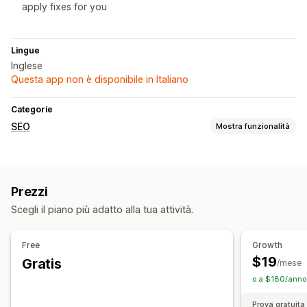
apply fixes for you
Lingue
Inglese
Questa app non è disponibile in Italiano
Categorie
SEO
Mostra funzionalità
Strumenti SEO
Compressione immagine
Testo alternativo
Prezzi
Reindirizzamenti
Mappe dei siti
Meta tag
Rich snippet
Scegli il piano più adatto alla tua attività.
Robots.txt
Generazione basata sull’IA
Ottimizzazione immagini
Free
Growth
Monitoraggio delle performance
$19
Gratis
/mese
Punteggio SEO
Verifiche
Analisi della velocità
o a $180/anno 
Prova gratuita 