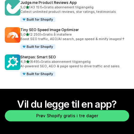
Judge.me Product Reviews App
av 5 stjerner
5,0
(43 151)
•
Gratis abonnement tilgjengelig
Totalt 43151 omtaler
Collect unlimited product reviews, star ratings, testimonials
Built for Shopify
Tiny SEO Speed Image Optimizer
av 5 stjerner
5,0
(2 250)
•
Gratis å installere
Totalt 2250 omtaler
Boost SEO traffic, AEO/AI search, page speed & minify images!↑
Built for Shopify
Sherpas: Smart SEO
av 5 stjerner
4,9
(849)
•
Gratis abonnement tilgjengelig
Totalt 849 omtaler
AI-powered SEO, AEO & page speed to drive traffic and sales.
Built for Shopify
Vil du legge til en app?
Prøv Shopify gratis i tre dager