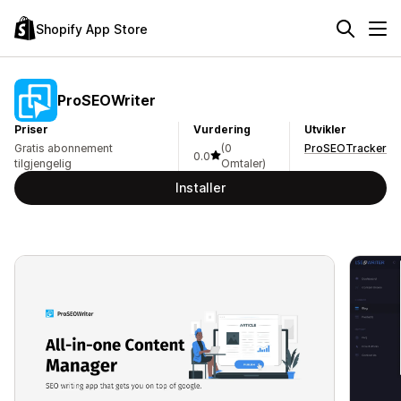
Shopify App Store
ProSEOWriter
Priser
Vurdering
Utvikler
Gratis abonnement
(0
ProSEOTracker
0.0
tilgjengelig
Omtaler)
Installer