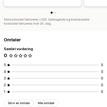
Alle kostnader faktureres i USD. Gjentagende og bruksbaserte
kostnader faktureres hver 30. dag.
Omtaler
Samlet vurdering
0
5
0
4
0
3
0
2
0
1
0
Skriv en omtale
Alle omtaler