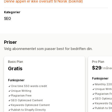
Denne appen er ikke oversatt til Norsk (bokmål)
Kategorier
SEO
Priser
Velg abonnementet som passer best for bedriften din.
Basic Plan
Pro Plan
$29
Gratis
/ måne
Funksjoner
Funksjoner
Monthly 220
One time 550 words credit
Unique Writ
Unique Writing
Plagiarism F
Plagiarism Free
SEO Optimiz
SEO Optimized Content
Keywords Op
Keywords Optimized Content
Publish to Sh
Publish to Shopify Directly