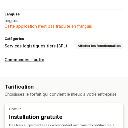
Langues
anglais
Cette application n’est pas traduite en français
Catégories
Services logistiques tiers (3PL)
Afficher les fonctionnalités
Gestion des commandes
Commandes – autre
Traitement des commandes
Étiquettes d’expédition
Tarification
Choisissez le forfait qui convient le mieux à votre entreprise.
Gratuit
Installation gratuite
Des frais supplémentaires correspondant aux frais d’expédition réels