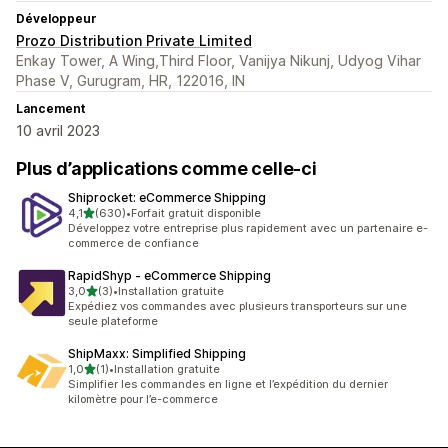
Développeur
Prozo Distribution Private Limited
Enkay Tower, A Wing,Third Floor, Vanijya Nikunj, Udyog Vihar
Phase V, Gurugram, HR, 122016, IN
Lancement
10 avril 2023
Plus d’applications comme celle-ci
Shiprocket: eCommerce Shipping
étoile(s) sur 5
4,1
(630)
•
Forfait gratuit disponible
630 avis au total
Développez votre entreprise plus rapidement avec un partenaire e-
commerce de confiance
RapidShyp ‑ eCommerce Shipping
étoile(s) sur 5
3,0
(3)
•
Installation gratuite
3 avis au total
Expédiez vos commandes avec plusieurs transporteurs sur une
seule plateforme
ShipMaxx: Simplified Shipping
étoile(s) sur 5
1,0
(1)
•
Installation gratuite
1 avis au total
Simplifier les commandes en ligne et l’expédition du dernier
kilomètre pour l’e-commerce