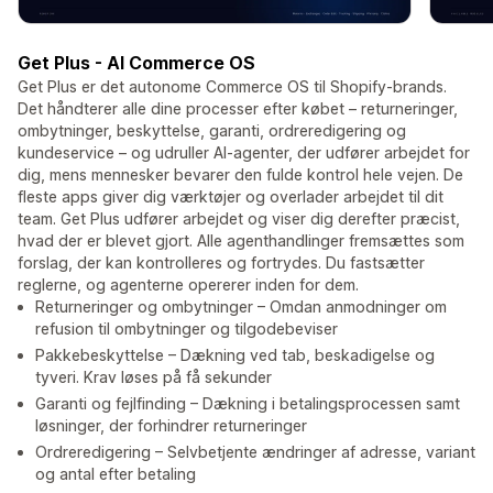
Get Plus - AI Commerce OS
Get Plus er det autonome Commerce OS til Shopify-brands.
Det håndterer alle dine processer efter købet – returneringer,
ombytninger, beskyttelse, garanti, ordreredigering og
kundeservice – og udruller AI-agenter, der udfører arbejdet for
dig, mens mennesker bevarer den fulde kontrol hele vejen. De
fleste apps giver dig værktøjer og overlader arbejdet til dit
team. Get Plus udfører arbejdet og viser dig derefter præcist,
hvad der er blevet gjort. Alle agenthandlinger fremsættes som
forslag, der kan kontrolleres og fortrydes. Du fastsætter
reglerne, og agenterne opererer inden for dem.
Returneringer og ombytninger – Omdan anmodninger om
refusion til ombytninger og tilgodebeviser
Pakkebeskyttelse – Dækning ved tab, beskadigelse og
tyveri. Krav løses på få sekunder
Garanti og fejlfinding – Dækning i betalingsprocessen samt
løsninger, der forhindrer returneringer
Ordreredigering – Selvbetjente ændringer af adresse, variant
og antal efter betaling