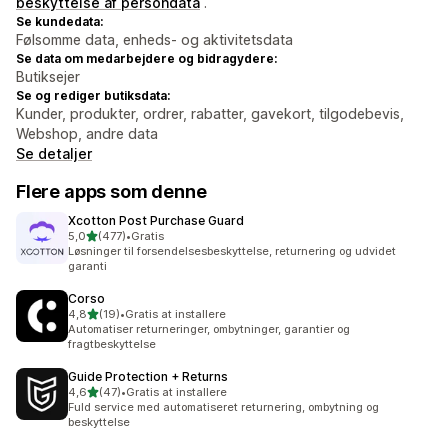
beskyttelse af persondata
.
Se kundedata:
Følsomme data, enheds- og aktivitetsdata
Se data om medarbejdere og bidragydere:
Butiksejer
Se og rediger butiksdata:
Kunder, produkter, ordrer, rabatter, gavekort, tilgodebevis,
Webshop, andre data
Se detaljer
Flere apps som denne
Xcotton Post Purchase Guard
ud af 5 stjerner
5,0
(477)
•
Gratis
477 anmeldelser i alt
Løsninger til forsendelsesbeskyttelse, returnering og udvidet
garanti
Corso
ud af 5 stjerner
4,8
(19)
•
Gratis at installere
19 anmeldelser i alt
Automatiser returneringer, ombytninger, garantier og
fragtbeskyttelse
Guide Protection + Returns
ud af 5 stjerner
4,6
(47)
•
Gratis at installere
47 anmeldelser i alt
Fuld service med automatiseret returnering, ombytning og
beskyttelse