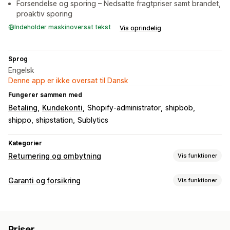
Forsendelse og sporing – Nedsatte fragtpriser samt brandet,
proaktiv sporing
Indeholder maskinoversat tekst
Vis oprindelig
Sprog
Engelsk
Denne app er ikke oversat til Dansk
Fungerer sammen med
Betaling
Kundekonti
Shopify-administrator
shipbob
shippo
shipstation
Sublytics
Kategorier
Returnering og ombytning
Vis funktioner
Returneringsmuligheder
Garanti og forsikring
Vis funktioner
Manuelle refusioner
Erstatninger
Tilgodebeviser
Dækningstype
Returbehandling
Levering
Stjålne pakker
Forsvundne pakker
Returneringsportal
Årsager til returnering
Priser