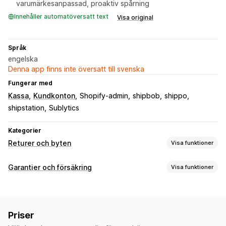
varumärkesanpassad, proaktiv spårning
Innehåller automatöversatt text
Visa original
Språk
engelska
Denna app finns inte översatt till svenska
Fungerar med
Kassa
Kundkonton
Shopify-admin
shipbob
shippo
shipstation
Sublytics
Kategorier
Returer och byten
Visa funktioner
Returalternativ
Garantier och försäkring
Visa funktioner
Manuella återbetalningar
Ersättningar
Värdecheck
Täckningstyp
Returhantering
Leverans
Stulna paket
Förlorade paket
Skadade paket
Returportal
Returskäl
Returspårning
E-postaviseringar
Priser
Dynamisk prissättning
Prissättning i procent
Återbetalningshantering
Analysverktyg