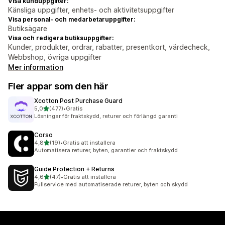
Visa kunduppgifter:
Känsliga uppgifter, enhets- och aktivitetsuppgifter
Visa personal- och medarbetaruppgifter:
Butiksägare
Visa och redigera butiksuppgifter:
Kunder, produkter, ordrar, rabatter, presentkort, värdecheck,
Webbshop, övriga uppgifter
Mer information
Fler appar som den här
Xcotton Post Purchase Guard
av 5 stjärnor
5,0
(477)
•
Gratis
477 recensioner totalt
Lösningar för fraktskydd, returer och förlängd garanti
Corso
av 5 stjärnor
4,8
(19)
•
Gratis att installera
19 recensioner totalt
Automatisera returer, byten, garantier och fraktskydd
Guide Protection + Returns
av 5 stjärnor
4,6
(47)
•
Gratis att installera
47 recensioner totalt
Fullservice med automatiserade returer, byten och skydd