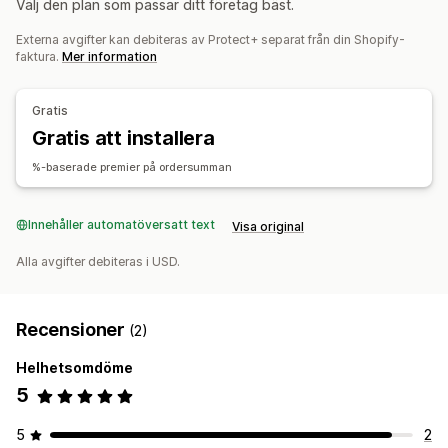
Välj den plan som passar ditt företag bäst.
Returer och byten
Externa avgifter kan debiteras av Protect+ separat från din Shopify-
Registreringsupplevelse
faktura.
Mer information
Automatisk registrering
Varukorgssida
Kassa
Täckningsbekräftelse
Anpassat varumärke
Intäktsdelning
Gratis
Reklamationshantering
Gratis att installera
Automatisk hantering
Portal för reklamationer
%-baserade premier på ordersumman
Anpassade policyer
Instrumentpanel för reklamationer
Spårning
E-postaviseringar
Innehåller automatöversatt text
Visa original
Alla avgifter debiteras i USD.
Recensioner
(2)
Helhetsomdöme
5
5
2