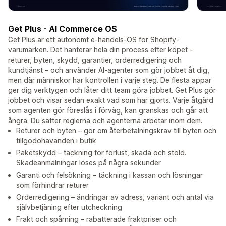
Get Plus - AI Commerce OS
Get Plus är ett autonomt e-handels-OS för Shopify-
varumärken. Det hanterar hela din process efter köpet –
returer, byten, skydd, garantier, orderredigering och
kundtjänst – och använder AI-agenter som gör jobbet åt dig,
men där människor har kontrollen i varje steg. De flesta appar
ger dig verktygen och låter ditt team göra jobbet. Get Plus gör
jobbet och visar sedan exakt vad som har gjorts. Varje åtgärd
som agenten gör föreslås i förväg, kan granskas och går att
ångra. Du sätter reglerna och agenterna arbetar inom dem.
Returer och byten – gör om återbetalningskrav till byten och
tillgodohavanden i butik
Paketskydd – täckning för förlust, skada och stöld.
Skadeanmälningar löses på några sekunder
Garanti och felsökning – täckning i kassan och lösningar
som förhindrar returer
Orderredigering – ändringar av adress, variant och antal via
självbetjäning efter utcheckning
Frakt och spårning – rabatterade fraktpriser och