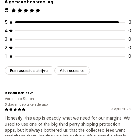
Algemene beoordeling
5
5
3
4
0
3
0
2
0
1
0
Een recensie schrijven
Alle recensies
Blissful Babies
Verenigde Staten
5 dagen gebruiken de app
3 april 2026
Honestly, this app is exactly what we need for our margins. We
used to use one of the big third party shipping protection
apps, but it always bothered us that the collected fees went