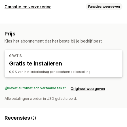
Aanpassing
Garantie en verzekering
Functies weergeven
Upselling in winkelwagen
Upselling bij checkout
Dekkingstype
Upselling op de productpagina
Voortgangsbalk
Gestolen pakketten
Zoekgeraakte pakketten
Add-ons in één klik
Winkelwagenoptie
Aangepaste CSS
Prijs
Beschadigde pakketten
Vaste prijzen
Percentageprijzen
Aangepaste HTML
Meerdere valuta
Meerdere talen
Kies het abonnement dat het beste bij je bedrijf past.
Ruilen en retourneren
Aangepaste regels
Aanmeldingservaring
Aanbiedingen en aanbevelingen
GRATIS
Automatische aanmelding
Winkelwagenpagina
Checkout
Garanties
Verzendbescherming
Gratis verzending
Gratis te installeren
Aangepaste widget
Aangepaste branding
Add-ons voor producten
0,9% van het orderbedrag per beschermde bestelling
Aangepaste upselling
Analytics
Claimbeheer
Conversiepercentages
Aanbevelingsprestaties
Bevat automatisch vertaalde tekst
Origineel weergeven
Automatische afhandeling
Aangepast beleid
Suggesties voor optimalisatie
Funnelprestaties
Alle betalingen worden in USD gefactureerd.
Recensies
(3)