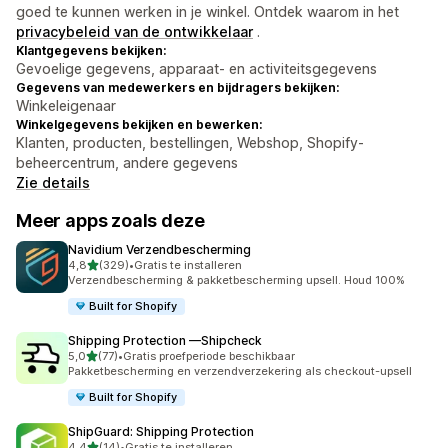
goed te kunnen werken in je winkel. Ontdek waarom in het
privacybeleid van de ontwikkelaar
.
Klantgegevens bekijken:
Gevoelige gegevens, apparaat- en activiteitsgegevens
Gegevens van medewerkers en bijdragers bekijken:
Winkeleigenaar
Winkelgegevens bekijken en bewerken:
Klanten, producten, bestellingen, Webshop, Shopify-
beheercentrum, andere gegevens
Zie details
Meer apps zoals deze
Navidium Verzendbescherming
van 5 sterren
4,8
(329)
•
Gratis te installeren
329 recensies in totaal
Verzendbescherming & pakketbescherming upsell. Houd 100%
Built for Shopify
Shipping Protection —Shipcheck
van 5 sterren
5,0
(77)
•
Gratis proefperiode beschikbaar
77 recensies in totaal
Pakketbescherming en verzendverzekering als checkout-upsell
Built for Shopify
ShipGuard: Shipping Protection
van 5 sterren
4,4
(14)
•
Gratis te installeren