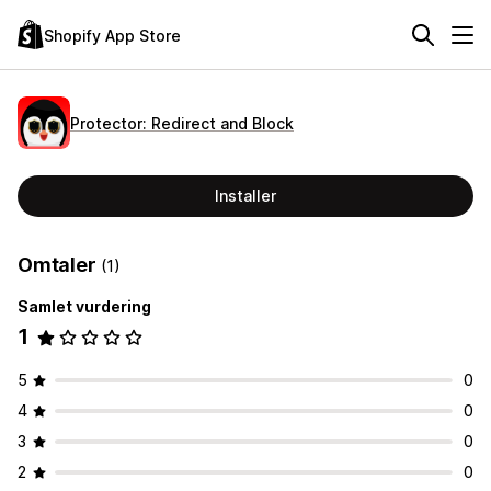
Shopify App Store
Protector: Redirect and Block
Installer
Omtaler
(1)
Samlet vurdering
1
5
0
4
0
3
0
2
0