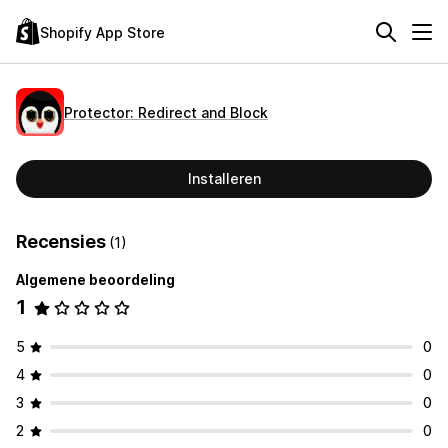
Shopify App Store
Protector: Redirect and Block
Installeren
Recensies
(1)
Algemene beoordeling
1
5
0
4
0
3
0
2
0