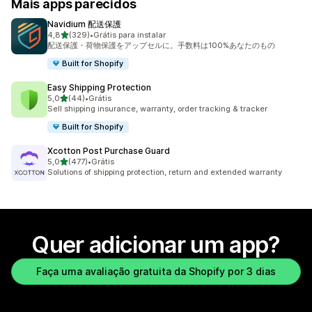
Mais apps parecidos
Navidium 配送保護
de 5 estrelas
4,8
(329)
•
Grátis para instalar
329 avaliações ao todo
配送保護・荷物保護をアップセルに。手数料は100%あなたのもの
Built for Shopify
Easy Shipping Protection
de 5 estrelas
5,0
(44)
•
Grátis
44 avaliações ao todo
Sell shipping insurance, warranty, order tracking & tracker
Built for Shopify
Xcotton Post Purchase Guard
de 5 estrelas
5,0
(477)
•
Grátis
477 avaliações ao todo
Solutions of shipping protection, return and extended warranty
Quer adicionar um app?
Faça uma avaliação gratuita da Shopify por 3 dias