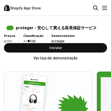
Shopify App Store
proteger ‑ 安心して買える延長保証サービス
Preços
Classificação
Desenvolvedor
grátis
4,1
(16)
proteger
Instalar
Ver loja de demonstração