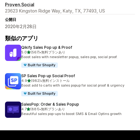
Proven.Social
23623 Kingston Ridge Way, Katy, TX, 77493, US
公開日
2020年2月28日
類似のアプリ
Qikify Sales Pop up & Proof
5つ星中
5.0
(567)
•
無料プランあり
合計レビュー数：567件
Boost sales with newsletter popup, sales pop, social proof.
Built for Shopify
SP Sales Pop up Social Proof
5つ星中
4.9
(982)
•
無料インストール
合計レビュー数：982件
Boost add to carts with sales popup for social proof & urgency
Built for Shopify
SalesPop: Order & Sales Popup
5つ星中
4.7
(881)
•
無料プランあり
合計レビュー数：881件
Beautiful sales pop-ups to boost SMS & Email Optins growth