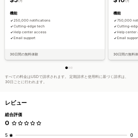
$5
$10
/月
/月
機能
機能
250,000 notifications
750,000 noti
Cutting-edge tech
Cutting-edg
Help center access
Help center
Email support
Email suppor
30日間の無料体験
30日間の無料
すべての料金はUSDで請求されます。 定期請求と使用料に基づく請求は、
30日ごとに行われます。
レビュー
総合評価
0
5
0