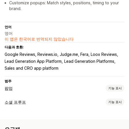
Customize popups: Match styles, positions, timing to your
brand.
언어
영어
이 앱은 한국어로 번역되지 않았습니다
다음과 호환:
Google Reviews, Reviews.io
Judge.me, Fera, Loox Reviews
Lead Generation App Platform
Lead Generation Platforms
Sales and CRO app platform
범주
팝업
기능 표시
팝업 유형
소셜 프루프
기능 표시
판매 팝업
카트 팝업
할인
리워드
배너
공지 사항
경고 팝업
콘텐츠 유형
리뷰 팝업
사용자 지정 팝업
UGC
리뷰
팝업 관리