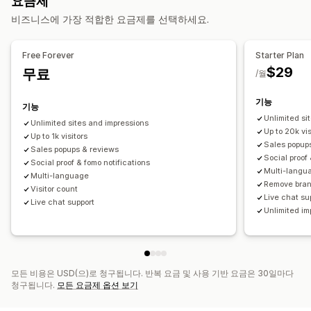
요금제
표시 옵션
편집기 도구
템플릿
사용자 지정 코드
번역
현지화
비즈니스에 가장 적합한 요금제를 선택하세요.
고유한 방문자 수
실시간 트래픽
제품 보기
최근 방문자
리뷰 수
트리거 및 규칙
위치 정보
보고
분석
추적
API 및 Webhook
판매 수
최근 구매
사용자 지정 알림
여러 언어
Free Forever
Starter Plan
$29
무료
분석
/월
참여 추적
전환 추적
기능
기능
Unlimited si
Unlimited sites and impressions
Up to 20k vis
Up to 1k visitors
Sales popup
Sales popups & reviews
Social proof
Social proof & fomo notifications
Multi-langu
Multi-language
Remove bra
Visitor count
Live chat su
Live chat support
Unlimited im
모든 비용은 USD(으)로 청구됩니다. 반복 요금 및 사용 기반 요금은 30일마다
청구됩니다.
모든 요금제 옵션 보기