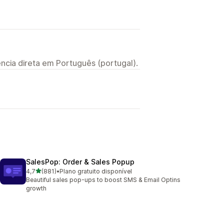
ncia direta em Português (portugal).
SalesPop: Order & Sales Popup
de 5 estrelas
4,7
(881)
•
Plano gratuito disponível
881 total de avaliações
Beautiful sales pop-ups to boost SMS & Email Optins
growth