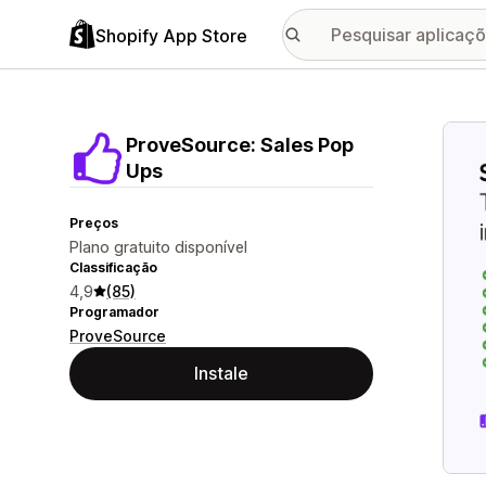
Shopify App Store
Galer
ProveSource: Sales Pop
Ups
Preços
Plano gratuito disponível
Classificação
4,9
(85)
Programador
ProveSource
Instale