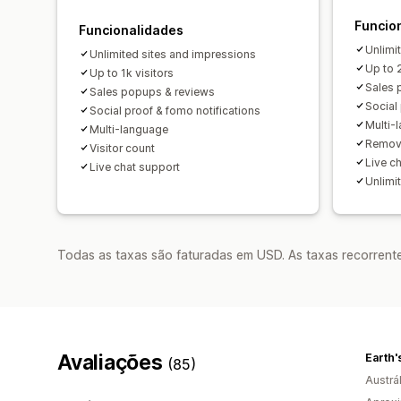
Funcio
Funcionalidades
Unlimit
Unlimited sites and impressions
Up to 
Up to 1k visitors
Sales 
Sales popups & reviews
Social
Social proof & fomo notifications
Multi-
Multi-language
Remov
Visitor count
Live c
Live chat support
Unlimi
Todas as taxas são faturadas em USD. As taxas recorrente
Avaliações
Earth'
(85)
Austrál