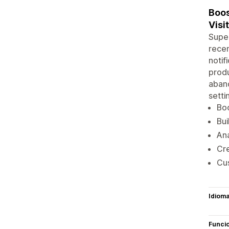
Boos
Visi
Super
recen
notif
produ
aband
setti
Boo
Bui
Ana
Cre
Cus
Idiom
Funci