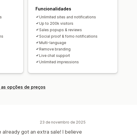
Funcionalidades
ns
Unlimited sites and notifications
Up to 200k visitors
Sales popups & reviews
ns
Social proof & fomo notifications
Multi-language
Remove branding
Live chat support
Unlimited impressions
 as opções de preços
23 de novembro de 2025
 already got an extra sale! I believe