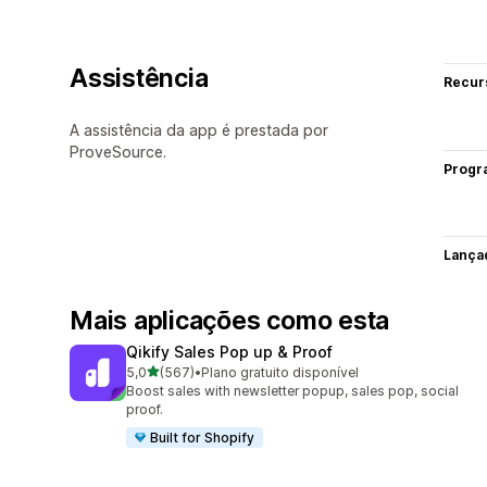
Assistência
Recur
A assistência da app é prestada por
ProveSource.
Progr
Lança
Mais aplicações como esta
Qikify Sales Pop up & Proof
de 5 estrelas
5,0
(567)
•
Plano gratuito disponível
567 total de avaliações
Boost sales with newsletter popup, sales pop, social
proof.
Built for Shopify