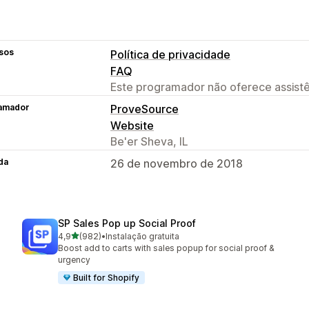
sos
Política de privacidade
FAQ
Este programador não oferece assistê
amador
ProveSource
Website
Be'er Sheva, IL
da
26 de novembro de 2018
SP Sales Pop up Social Proof
de 5 estrelas
4,9
(982)
•
Instalação gratuita
982 total de avaliações
Boost add to carts with sales popup for social proof &
urgency
Built for Shopify