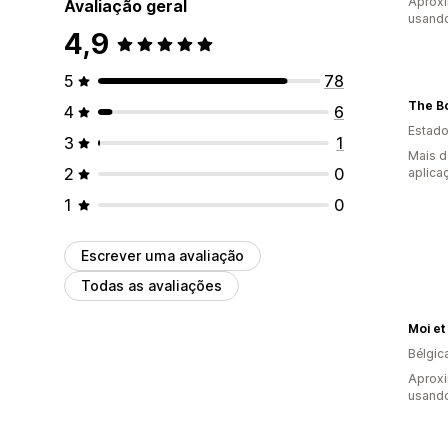
Aprox
Avaliação geral
usando
4,9
5
78
The B
4
6
Estado
3
1
Mais d
2
0
aplica
1
0
Escrever uma avaliação
Todas as avaliações
Moi et
Bélgic
Aprox
usando