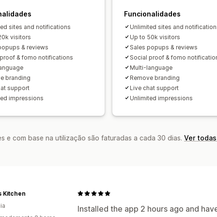
nalidades
Funcionalidades
ed sites and notifications
Unlimited sites and notificatio
20k visitors
Up to 50k visitors
popups & reviews
Sales popups & reviews
 proof & fomo notifications
Social proof & fomo notificatio
language
Multi-language
e branding
Remove branding
hat support
Live chat support
ted impressions
Unlimited impressions
s e com base na utilização são faturadas a cada 30 dias.
Ver todas
s Kitchen
ia
Installed the app 2 hours ago and have