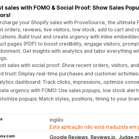
t sales with FOMO & Social Proof: Show Sales Popu
tors!
charge your Shopify sales with ProveSource, the ultimate
t orders, reviews, live visitors, low stock, add to cart and 
ications. Build trust and create urgency with inline embedded 
ct pages (PDP) to boost credibility, engage visitors, prompt
onment. Get insights with analytics and tailor everything wi
ngs.
st sales with social proof: Show recent orders, visitors, an
ld trust: Display real-time purchases and customer activities
lytics dashboard: Track clicks, impressions, optimize conve
ate urgency with FOMO: Use sales popups, low stock alert
tomize popups: Match styles, positions, timing to your bran
as
inglês
Esta aplicação não está traduzida em
ona com
Google Reviews, Reviews.io
Judge.m