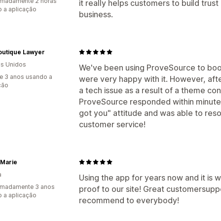
imadamente 2 horas
it really helps customers to build trust
 a aplicação
business.
outique Lawyer
s Unidos
We've been using ProveSource to boos
e 3 anos usando a
were very happy with it. However, af
ção
a tech issue as a result of a theme con
ProveSource responded within minutes 
got you" attitude and was able to reso
customer service!
 Marie
a
Using the app for years now and it is 
imadamente 3 anos
proof to our site! Great customersup
 a aplicação
recommend to everybody!