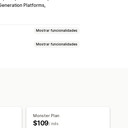
Generation Platforms
Mostrar funcionalidades
Mostrar funcionalidades
nho
Descontos
Recompensas
Pop-up de avaliações
Visualizações de produtos
go personalizado
Tradução
liações
Contagem de vendas
eolocalização
Relatórios
onalizadas
Multilingue
bhooks
Monster Plan
e conversões
$109
/ mês