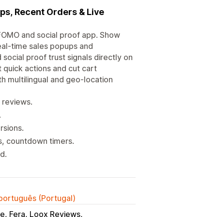
ps, Recent Orders & Live
 FOMO and social proof app. Show
real-time sales popups and
social proof trust signals directly on
 quick actions and cut cart
th multilingual and geo-location
d reviews.
.
rsions.
s, countdown timers.
d.
 português (Portugal)
e, Fera, Loox Reviews