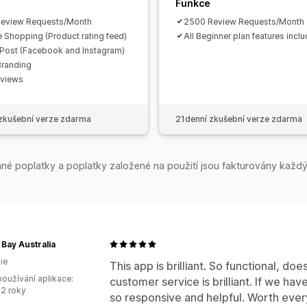
Funkce
Review Requests/Month
2500 Review Requests/Month
 Shopping (Product rating feed)
All Beginner plan features incl
 Post (Facebook and Instagram)
Branding
eviews
zkušební verze zdarma
21denní zkušební verze zdarma
é poplatky a poplatky založené na použití jsou fakturovány každý
 Bay Australia
ie
This app is brilliant. So functional, d
oužívání aplikace:
customer service is brilliant. If we h
2 roky
so responsive and helpful. Worth ever