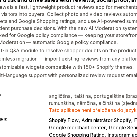
ews is a fast, lightweight product reviews app for merchan
visitors into buyers. Collect photo and video reviews autom
pets and Google Shopping ratings, and use AI-powered sum
dent purchase decisions. With the new AI Moderation system
ed for Google policy compliance — keeping your storefront
 Moderation — automatic Google policy compliance.
lt-in Q&A module to resolve shopper doubts on the product
mless migration — import existing reviews from any platfo
stomizable widgets compatible with 150+ Shopify themes.
ti-language support with personalized review request emai
y
angličtina, italština, portugalština (bra
rumunština, němčina, a čínština (zjed
Tato aplikace není přeložena do jazyk
e s:
Shopify Flow
Administrátor Shopify
Google merchant center
Google Sear
Google Shopping Rating
Instagram a