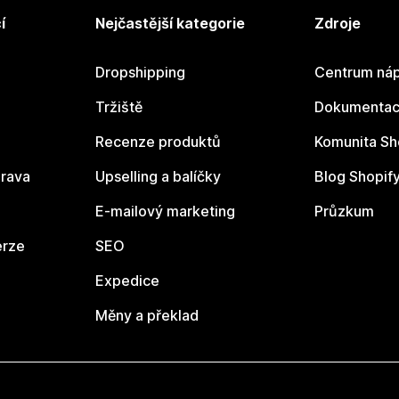
í
Nejčastější kategorie
Zdroje
Dropshipping
Centrum náp
Tržiště
Dokumentace
Recenze produktů
Komunita Sh
rava
Upselling a balíčky
Blog Shopif
E-mailový marketing
Průzkum
erze
SEO
Expedice
Měny a překlad