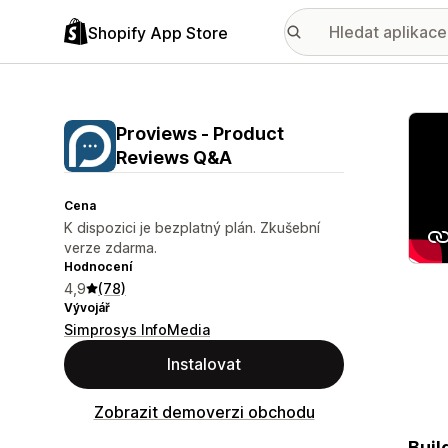
Shopify App Store
Galer
Proviews ‑ Product
Reviews Q&A
Cena
K dispozici je bezplatný plán. Zkušební
verze zdarma.
Hodnocení
4,9
(78)
Vývojář
Simprosys InfoMedia
Instalovat
Zobrazit demoverzi obchodu
Buil