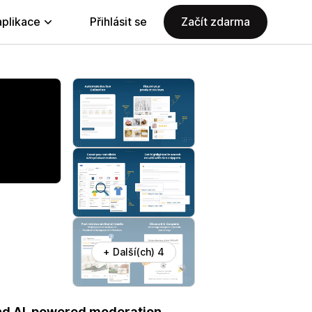
aplikace
Přihlásit se
Začít zdarma
+ Další(ch) 4
 and AI-powered moderation.