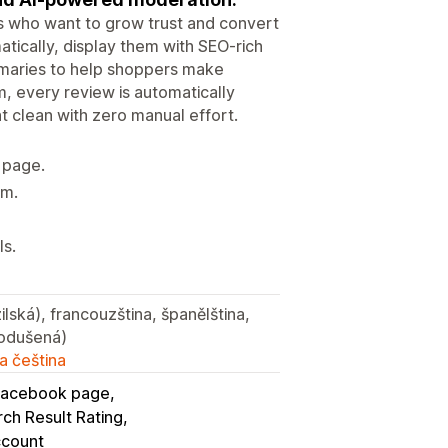
ts who want to grow trust and convert
atically, display them with SEO-rich
maries to help shoppers make
, every review is automatically
 clean with zero manual effort.
 page.
rm.
ls.
zilská), francouzština, španělština,
nodušená)
a čeština
Facebook page
ch Result Rating
ccount