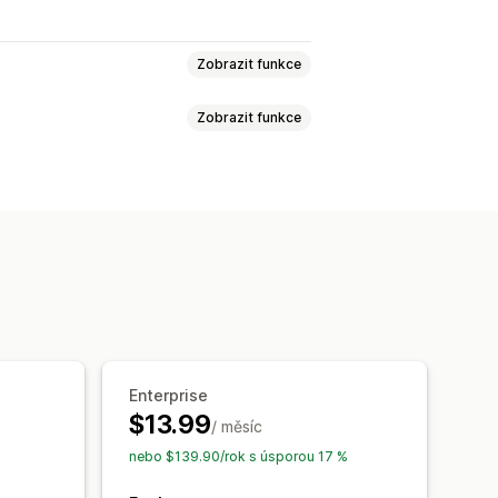
Zobrazit funkce
Zobrazit funkce
Hvězdičková hodnocení
Hlasování
zvržení mřížky
rovaná data
JSON-LD
Schémata
šechny recenze
 pro mobilní zařízení
brané recenze
Otázky a odpovědi
metadat
Automatizace
turovaná data
ích sítích
Enterprise
ře
Import a export
Migrace recenzí
$13.99
astní žádosti
/ měsíc
nebo $139.90/rok s úsporou 17 %