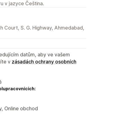
u v jazyce Čeština.
gh Court, S. G. Highway, Ahmedabad,
sledujícím datům, aby ve vašem
íte v
zásadách ochrany osobních
ě
olupracovnících:
y, Online obchod