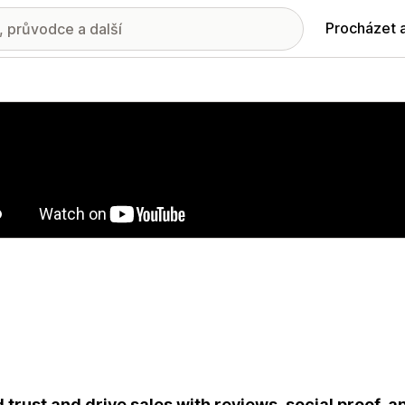
Procházet 
ie propagovaných obrázků
d trust and drive sales with reviews, social proof,