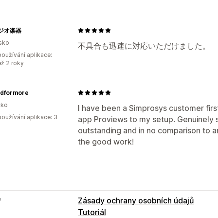
ジオ楽器
sko
不具合も迅速に対応いただけました。
oužívání aplikace:
ež 2 roky
dformore
ko
I have been a Simprosys customer firs
oužívání aplikace: 3
app Proviews to my setup. Genuinely s
outstanding and in no comparison to a
the good work!
e
Zásady ochrany osobních údajů
Tutoriál