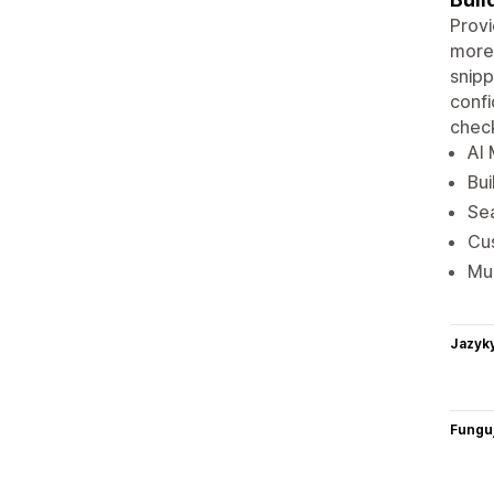
Provi
more 
snip
confi
check
AI
Bui
Sea
Cu
Mul
Jazyk
Funguj