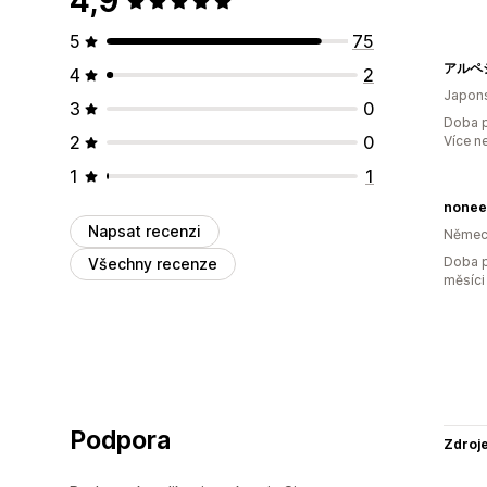
4,9
5
75
アルペ
4
2
Japon
3
0
Doba p
2
0
Více n
1
1
nonee
Napsat recenzi
Němec
Doba p
Všechny recenze
měsíci
Podpora
Zdroj