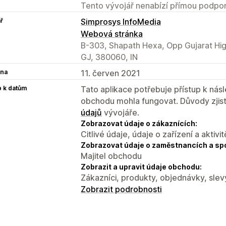
Tento vývojář nenabízí přímou podpor
ř
Simprosys InfoMedia
Webová stránka
B-303, Shapath Hexa, Opp Gujarat Hi
GJ, 380060, IN
na
11. červen 2021
p k datům
Tato aplikace potřebuje přístup k ná
obchodu mohla fungovat. Důvody zjist
údajů
vývojáře.
Zobrazovat údaje o zákaznících:
Citlivé údaje, údaje o zařízení a aktivit
Zobrazovat údaje o zaměstnancích a sp
Majitel obchodu
Zobrazit a upravit údaje obchodu:
Zákazníci, produkty, objednávky, slev
Zobrazit podrobnosti