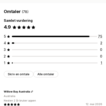
Omtaler
(78)
Samlet vurdering
4.9
5
75
4
2
3
0
2
0
1
1
Skriv en omtale
Alle omtaler
Willow Bay Australia
Australia
Nesten 2 år bruker appen
12. mai 2026