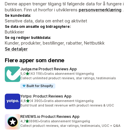
Denne appen trenger tilgang til følgende data for å fungere i
butikken. Finn ut hvorfor i utviklerens
personvernerklæring
.
Se kundedata:
Sensitive data, data om enhet og aktivitet
Se data om ansatte og bidragsytere:
Butikkeier
Se og rediger butikkdata:
Kunder, produkter, bestillinger, rabatter, Nettbutikk
Se detaljer
Flere apper som denne
Judge.me Product Reviews App
av 5 stjerner
5,0
(43 119)
•
Gratis abonnement tilgjengelig
Totalt 43119 omtaler
Collect unlimited product reviews, star ratings, testimonials
Built for Shopify
Yotpo: Product Reviews App
av 5 stjerner
4,8
(4 390)
•
Gratis abonnement tilgjengelig
Totalt 4390 omtaler
Build trust and boost revenue with product reviews & UGC
REVIEWS.io Product Reviews App
av 5 stjerner
4,7
(698)
•
Gratis abonnement tilgjengelig
Totalt 698 omtaler
Collect product reviews, star ratings, testimonials, UGC + Q&A