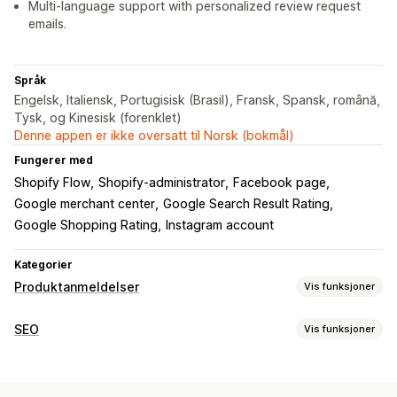
Multi-language support with personalized review request
emails.
Språk
Engelsk, Italiensk, Portugisisk (Brasil), Fransk, Spansk, română,
Tysk, og Kinesisk (forenklet)
Denne appen er ikke oversatt til Norsk (bokmål)
Fungerer med
Shopify Flow
Shopify-administrator
Facebook page
Google merchant center
Google Search Result Rating
Google Shopping Rating
Instagram account
Kategorier
Produktanmeldelser
Vis funksjoner
Visningsalternativer
SEO
Vis funksjoner
Tilbakemeldinger fra kunder
Bildeomtaler
Videoomtaler
SEO-verktøy
Stjernevurderinger
Stemming
Merker
Karuseller
Sen innlasting
Videresendingslenker
Rike kodebiter
Mediegallerier
Rutenettoppsett
Faner eller sidefelt