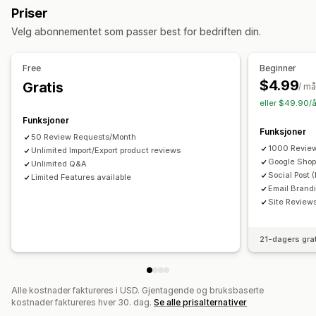
Priser
JSON-LD
Skjemaer
Masseredigering
Mobilresponsiv
Side med alle omtaler
Mest populære omtaler
Velg abonnementet som passer best for bedriften din.
Innholdsoptimalisering
Optimalisering av metadata
Høydepunkter fra omtaler
Spørsmål og svar
Automasjoner
Produktgruppering
Filtrering
Rike kodebiter
Free
Beginner
Overvåkning av ytelse
Måter å innhente omtaler på
$4.99
Gratis
/ m
Analyse
A/B-testing
E-postforespørsler
Push-varsler
eller $49.90/å
Brukergenerert innhold i sosiale medier
Popup-vinduer
Funksjoner
Funksjoner
Skjemaer
Import og eksport
Migrering av omtaler
50 Review Requests/Month
1000 Revie
Unlimited Import/Export product reviews
Syndikering av omtaler
Automasjoner
Google Shopp
Unlimited Q&A
Egendefinerte forespørsler
Social Post 
Limited Features available
Email Brand
Site Review
21-dagers gra
Alle kostnader faktureres i USD. Gjentagende og bruksbaserte
kostnader faktureres hver 30. dag.
Se alle prisalternativer