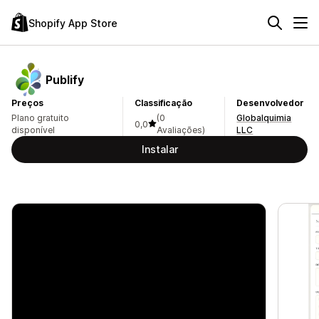
Shopify App Store
Publify
Preços
Classificação
Desenvolvedor
Plano gratuito
(0
Globalquimia
0,0
disponível
Avaliações)
LLC
Instalar