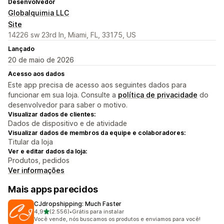
Desenvolvedor
Globalquimia LLC
Site
14226 sw 23rd ln, Miami, FL, 33175, US
Lançado
20 de maio de 2026
Acesso aos dados
Este app precisa de acesso aos seguintes dados para
funcionar em sua loja. Consulte a
política de privacidade
do
desenvolvedor para saber o motivo.
Visualizar dados de clientes:
Dados de dispositivo e de atividade
Visualizar dados de membros da equipe e colaboradores:
Titular da loja
Ver e editar dados da loja:
Produtos, pedidos
Ver informações
Mais apps parecidos
CJdropshipping: Much Faster
de 5 estrelas
4,9
(2.556)
•
Grátis para instalar
2556 avaliações ao todo
Você vende, nós buscamos os produtos e enviamos para você!