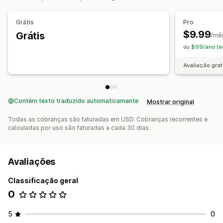
Grátis
Pro
$9.99
Grátis
/mê
ou $99/ano (e
Avaliação grat
Contém texto traduzido automaticamente
Mostrar original
Todas as cobranças são faturadas em USD. Cobranças recorrentes e
calculadas por uso são faturadas a cada 30 dias.
Avaliações
Classificação geral
0
5
0