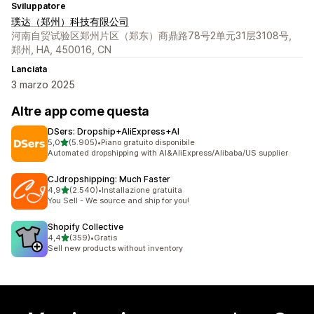
Sviluppatore
璞达（郑州）科技有限公司
河南自贸试验区郑州片区（郑东）商鼎路78号2单元31层3108号,
郑州, HA, 450016, CN
Lanciata
3 marzo 2025
Altre app come questa
DSers: Dropship+AliExpress+AI
stelle su 5
5,0
(5.905)
•
Piano gratuito disponibile
5905 recensioni totali
Automated dropshipping with AI&AliExpress/Alibaba/US supplier
CJdropshipping: Much Faster
stelle su 5
4,9
(2.540)
•
Installazione gratuita
2540 recensioni totali
You Sell - We source and ship for you!
Shopify Collective
stelle su 5
4,4
(359)
•
Gratis
359 recensioni totali
Sell new products without inventory