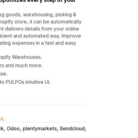
ing goods, warehousing, picking &
opify store, it can be automatically
elivers details from your online
efficient and automated way. Improve
ing expenses in a fast and easy
opify Warehouses.
ers and much more.
se.
 PULPOs intuitive UI.
ん
ck
Odoo
plentymarkets
Sendcloud