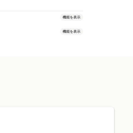
機能を表示
機能を表示
期限
複数ロケーション
SKU
画
ワークフローの自動化
ーティング
配送ラベル
業者の追跡
追跡履歴
返品
自動処理
予約注文
庫アラート
複数倉庫
生鮮品追跡
通知
カスタムレポート
インサイト