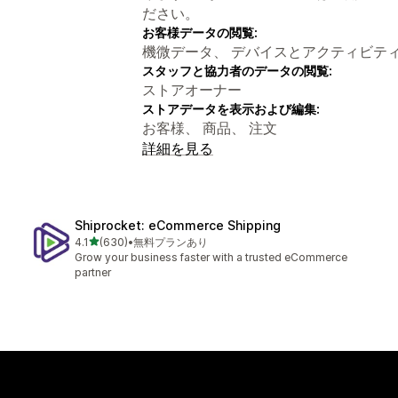
ださい。
お客様データの閲覧:
機微データ、 デバイスとアクティビテ
スタッフと協力者のデータの閲覧:
ストアオーナー
ストアデータを表示および編集:
お客様、 商品、 注文
詳細を見る
Shiprocket: eCommerce Shipping
5つ星中
4.1
(630)
•
無料プランあり
合計レビュー数：630件
Grow your business faster with a trusted eCommerce
partner