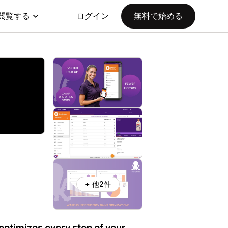
閲覧する
ログイン
無料で始める
+ 他2件
timizes every step of your