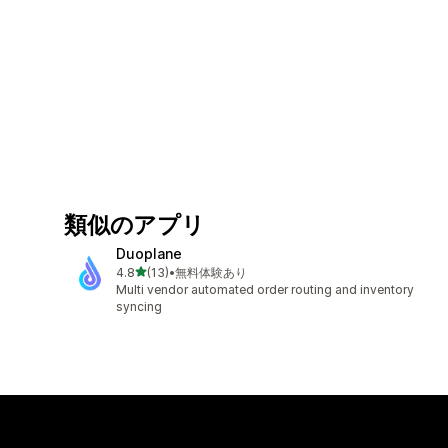
類似のアプリ
Duoplane
5つ星中
4.8
(13)
•
無料体験あり
合計レビュー数：13件
Multi vendor automated order routing and inventory
syncing