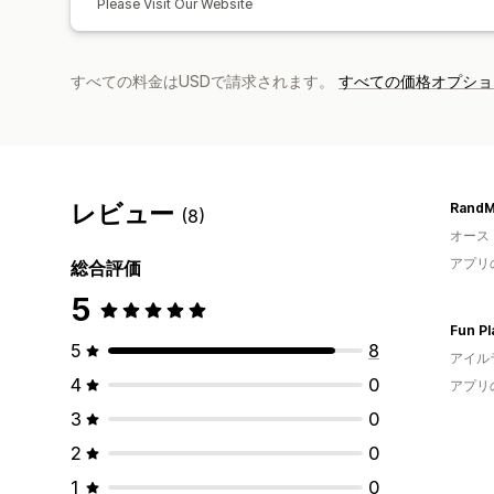
Please Visit Our Website
すべての料金はUSDで請求されます。
すべての価格オプショ
レビュー
(8)
オース
アプリ
総合評価
5
Fun Pl
5
8
アイル
4
0
アプリ
3
0
2
0
1
0