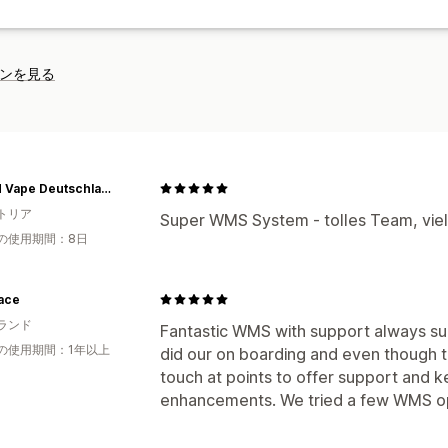
ンを見る
RandM Vape Deutschland
トリア
Super WMS System - tolles Team, viel
の使用期間：8日
ace
ランド
Fantastic WMS with support always su
の使用期間：1年以上
did our on boarding and even though tha
touch at points to offer support and k
enhancements. We tried a few WMS op