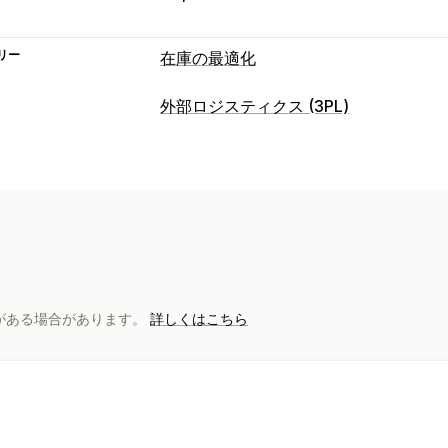
リー
在庫の最適化
在庫管理
外部ロジスティクス (3PL)
在庫追跡
在庫の同期
バーコード
有効
注文管理
在庫補充
在庫転送
スキャナー
在庫計
フルフィルメント
バッチ処理
注文ル
注文管理
カスタムパッケージ
明細表
複数配送
バックオーダー
返品
配送
一括処理
在庫管理
通知と分析
自動同期
カスタムルール
在庫調整
在
補充通知
在庫僅少アラート
在庫切れ
分析
部請求がある場合があります。
詳しくはこちら
分析