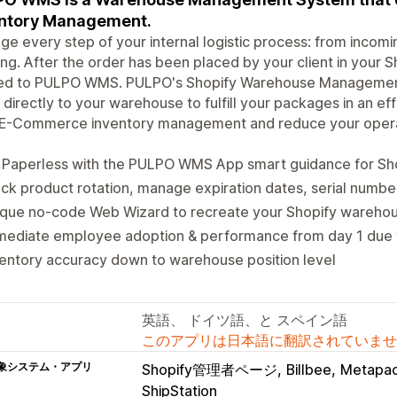
entory Management.
e every step of your internal logistic process: from incom
ng. After the order has been placed by your client in your Sh
ed to PULPO WMS. PULPO's Shopify Warehouse Management d
 directly to your warehouse to fulfill your packages in an 
 E-Commerce inventory management and reduce your operat
 Paperless with the PULPO WMS App smart guidance for Sh
ck product rotation, manage expiration dates, serial numb
ique no-code Web Wizard to recreate your Shopify warehou
ediate employee adoption & performance from day 1 due to
entory accuracy down to warehouse position level
英語、 ドイツ語、と スペイン語
このアプリは日本語に翻訳されていませ
象システム・アプリ
Shopify管理者ページ
Billbee
Metapa
ShipStation