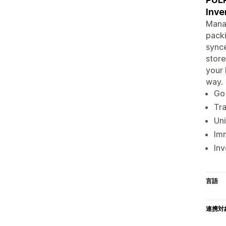
Inv
Manag
packi
sync
store
your
way.
Go
Tra
Un
Imm
Inv
言語
連携対