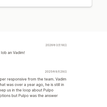
2026年3月18日
 lob an Vadim!
2025年9月29日
per responsive from the team. Vadim
t was over a year ago, he is still in
eep us in the loop about Pulpo
tions but Pulpo was the answer