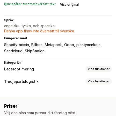
Innehåller automatöversatt text
Visa original
Språk
engelska, tyska, och spanska
Denna app finns inte översatt till svenska
Fungerar med
Shopify-admin
Billbee
Metapack
Odoo
plentymarkets
Sendcloud
ShipStation
Kategorier
Lageroptimering
Visa funktioner
Lagerhantering
Tredjepartslogistik
Visa funktioner
Lagerspårning
Lagersynkronisering
Streckkoder
Orderhantering
Utgångsdatum
Flera platser
SKU:er
Lagerpåfyllning
Distribution
Batchbearbetning
Orderdirigering
Lageröverföringar
Streckkodsläsare
Lagerplanering
Priser
Fraktsedlar
Anpassad paketering
Följesedlar
Automatisering av arbetsflödet
Välj den plan som passar ditt företag bäst.
Spårning av flera bud
Spårningshistorik
Returer