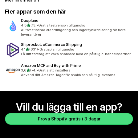
Fler appar som den här
Duoplane
av 5 stjärnor
4,8
(13)
•
Gratis testversion tillgänglig
13 recensioner totalt
Automatiserad orderdirigering och lagersynkronisering för flera
leverantörer
Shiprocket: eCommerce Shipping
av 5 stjärnor
4,1
(631)
•
Gratisplan tillgänglig
631 recensioner totalt
Få ditt företag att växa snabbare med en pålitlig e-handelspartner
Amazon MCF and Buy with Prime
av 5 stjärnor
3,6
(74)
•
Gratis att installera
74 recensioner totalt
Använd ditt Amazon-lager för snabb och pålitlig leverans
Vill du lägga till en app?
Prova Shopify gratis i 3 dagar