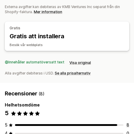
Orderhantering
Externa avgifter kan debiteras av KMB Ventures Inc separat från din
Lagerhantering
Restordrar
Returer
Leverans
Bulkbearbetning
Shopify-faktura.
Mer information
Automatisk synkronisering
Anpassade regler
Automatisk bearbetning
Förbeställningar
Lagerjusteringar
Lageraviseringar
Flera lagerlokaler
Gratis
Aviseringar och analysverktyg
Spårning av ömtåligt gods
Analysverktyg
Gratis att installera
Aviseringar om påfyllning av lager
Aviseringar om lågt lager
Aviseringar om slut i lager
Besök vår webbplats
Anpassade rapporter
Insikter
Analysverktyg
Innehåller automatöversatt text
Visa original
Alla avgifter debiteras i USD.
Se alla prisalternativ
Recensioner
(8)
Helhetsomdöme
5
5
8
4
0