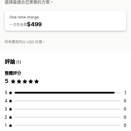
選擇最適合您業務的方案。
自動化提醒
自訂通知
電子郵件提示
庫存提醒
庫存不足提醒
通知和分析
資料匯入和匯出
即時狀態
One-time charge
補貨提醒
庫存不足提醒
無庫存通知
自訂報告
深入分析
$499
一次性收費
電子郵件通知
分析
所有費用均以 USD 計價。
評論
(1)
整體評分
5
5
1
4
0
3
0
2
0
1
0