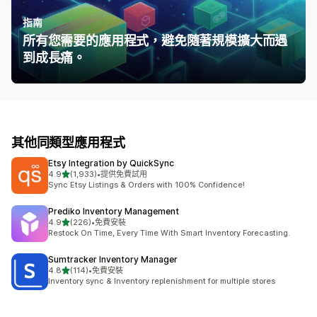
指南
所有您需要的應用程式，避免隨著規模擴大而遇
到成長痛。
其他同類型應用程式
Etsy Integration by QuickSync
滿分 5 顆星
4.9
(1,933)
•
提供免費試用
共有 1933 則評價
Sync Etsy Listings & Orders with 100% Confidence!
Prediko Inventory Management
滿分 5 顆星
4.9
(226)
•
免費安裝
共有 226 則評價
Restock On Time, Every Time With Smart Inventory Forecasting.
Sumtracker Inventory Manager
滿分 5 顆星
4.8
(114)
•
免費安裝
共有 114 則評價
Inventory sync & Inventory replenishment for multiple stores