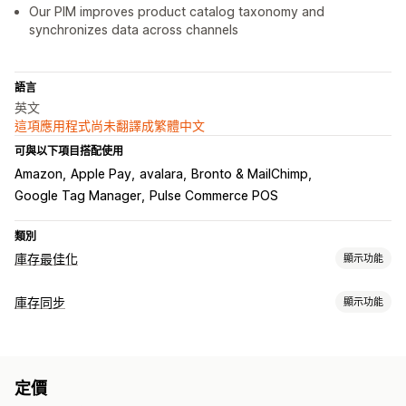
Our PIM improves product catalog taxonomy and
synchronizes data across channels
語言
英文
這項應用程式尚未翻譯成繁體中文
可與以下項目搭配使用
Amazon
Apple Pay
avalara
Bronto & MailChimp
Google Tag Manager
Pulse Commerce POS
類別
庫存最佳化
顯示功能
庫存管理
庫存同步
顯示功能
庫存追蹤
庫存同步
自動重新入庫
條碼
預測
即時更新
同步類型
存貨單位 (SKU)
匯入和匯出
庫存規劃
工作流程自動化
多項管道
訂單
價格
條碼
多管道
自動
大量
自訂
訂單管理
定價
通知和報告
退貨
運送
大量處理
自動處理
預購