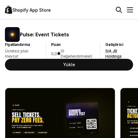
Shopify App Store
Pulse: Event Tickets
Fiyatlandırma
Puan
Geliştirici
Ücretsiz plan
(0
SIA JB
0,0
mevcut
Değerlendirmeler)
Holdings
Yükle