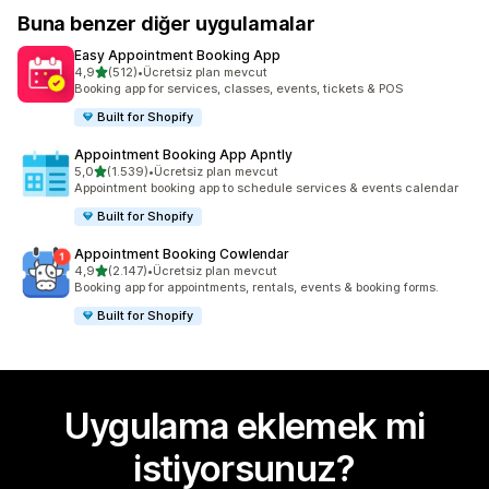
Buna benzer diğer uygulamalar
Easy Appointment Booking App
5 yıldız üzerinden
4,9
(512)
•
Ücretsiz plan mevcut
toplam 512 değerlendirme
Booking app for services, classes, events, tickets & POS
Built for Shopify
Appointment Booking App Apntly
5 yıldız üzerinden
5,0
(1.539)
•
Ücretsiz plan mevcut
toplam 1539 değerlendirme
Appointment booking app to schedule services & events calendar
Built for Shopify
Appointment Booking Cowlendar
5 yıldız üzerinden
4,9
(2.147)
•
Ücretsiz plan mevcut
toplam 2147 değerlendirme
Booking app for appointments, rentals, events & booking forms.
Built for Shopify
Uygulama eklemek mi
istiyorsunuz?