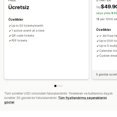
FREE
STARTER
E-posta bildirimleri
Çoklu dil
$49.9
Ücretsiz
/ay
veya yılda $49
Özelleştirme
1$ per 1000 e
Özellikler
Özel biletler
Özel bildirimler
Marka öğeleri
Up to 50 tickets/month
Özellikler
1 active event at a time
QR code tickets
← All Free f
PDF tickets
Up to 500 t
Up to 5 mult
Calendar invi
Custom emai
5 günlük ücre
Tüm ücretler USD cinsinden faturalandırılır. Yinelenen ve kullanıma dayalı
ücretler 30 günde bir faturalandırılır.
Tüm fiyatlandırma seçeneklerini
göster