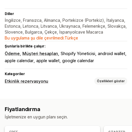
Diller
İngilizce, Fransızca, Almanca, Portekizce (Portekiz), İtalyanca,
Estonca, Letonca, Litvanca, Ukraynaca, Felemenkçe, Slovakça,
Slovence, Bulgarca, Çekçe, İspanyolcave Macarca
Bu uygulama şu dile çevrilmedi:Türkçe
Şunlarla birlikte çalışır:
Ödeme
Müşteri hesapları
Shopify Yöneticisi
android wallet
apple calendar
apple wallet
google calendar
Kategoriler
Etkinlik rezervasyonu
Özellikleri göster
Etkinlik türü
Yüz yüze
Online
Özel etkinlikler
Fiyatlandırma
Rezervasyon yönetimi
İşletmenize en uygun planı seçin.
Zamanlama
Çoklu rezervasyon
Kapasite sınırları
Bilet işlemleri
Gerçek zamanlı güncellemeler