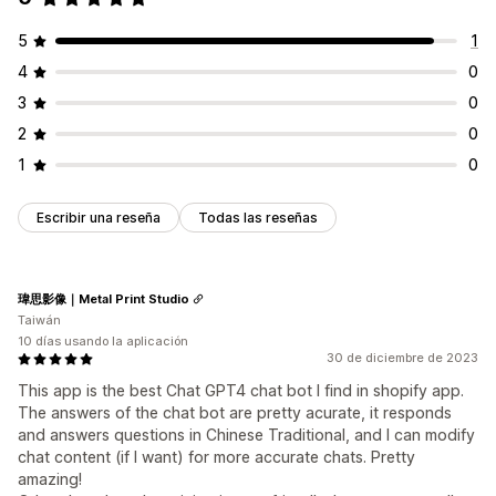
5
1
4
0
3
0
2
0
1
0
Escribir una reseña
Todas las reseñas
瑋思影像｜Metal Print Studio
Taiwán
10 días usando la aplicación
30 de diciembre de 2023
This app is the best Chat GPT4 chat bot I find in shopify app.
The answers of the chat bot are pretty acurate, it responds
and answers questions in Chinese Traditional, and I can modify
chat content (if I want) for more accurate chats. Pretty
amazing!