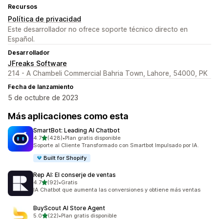
Recursos
Política de privacidad
Este desarrollador no ofrece soporte técnico directo en
Español.
Desarrollador
JFreaks Software
214 - A Chambeli Commercial Bahria Town, Lahore, 54000, PK
Fecha de lanzamiento
5 de octubre de 2023
Más aplicaciones como esta
SmartBot: Leading AI Chatbot
de 5 estrellas
4.7
(428)
•
Plan gratis disponible
428 reseñas en total
Soporte al Cliente Transformado con Smartbot Impulsado por IA.
Built for Shopify
Rep AI: El conserje de ventas
de 5 estrellas
4.7
(92)
•
Gratis
92 reseñas en total
IA Chatbot que aumenta las conversiones y obtiene más ventas
BuyScout AI Store Agent
de 5 estrellas
5.0
(22)
•
Plan gratis disponible
22 reseñas en total