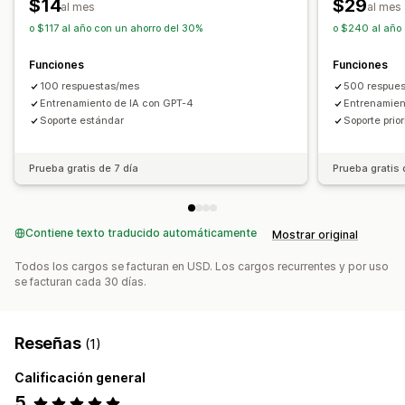
$14
$29
al mes
al mes
o $117 al año con un ahorro del 30%
o $240 al año 
Funciones
Funciones
100 respuestas/mes
500 respue
Entrenamiento de IA con GPT-4
Entrenamien
Soporte estándar
Soporte prior
Prueba gratis de 7 día
Prueba gratis 
Contiene texto traducido automáticamente
Mostrar original
Todos los cargos se facturan en USD. Los cargos recurrentes y por uso
se facturan cada 30 días.
Reseñas
(1)
Calificación general
5