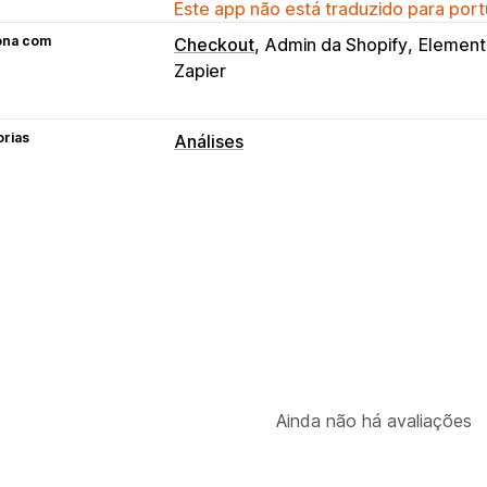
Este app não está traduzido para port
ona com
Checkout
Admin da Shopify
Element
Zapier
orias
Análises
Comportamento do cliente
Acompanhamento de atividade
Acom
Visualizações da página
Marketing e vendas
Análise de checkout
Carrinho aband
Elementos visuais e relatórios
Painéis de controle personalizados
R
Ainda não há avaliações
Notificações