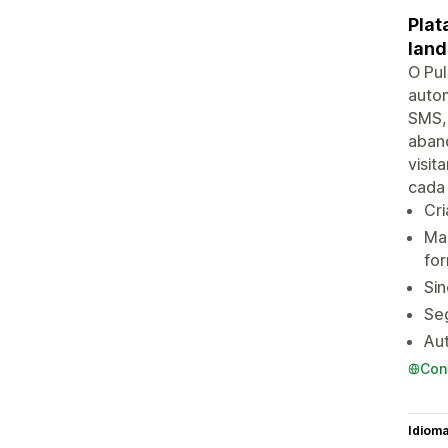
Plat
land
O Pu
autom
SMS,
aban
visit
cada 
Cr
Mai
for
Sin
Seg
Aut
Con
Idiom