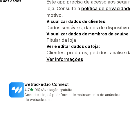
o aos dados
Este app precisa de acesso aos segui
loja. Consulte a
política de privacidad
motivo.
Visualizar dados de clientes:
Dados sensíveis, dados de dispositivo
Visualizar dados de membros da equipe 
Titular da loja
Ver e editar dados da loja:
Clientes, produtos, pedidos, análise da 
Ver informações
wetracked.io Connect
de 5 estrelas
4,7
(99)
•
Avaliação gratuita
99 avaliações ao todo
Conecte a loja à plataforma de rastreamento de anúncios
do wetracked.io