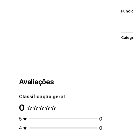
Funci
Categ
Avaliações
Classificação geral
0
5
0
4
0