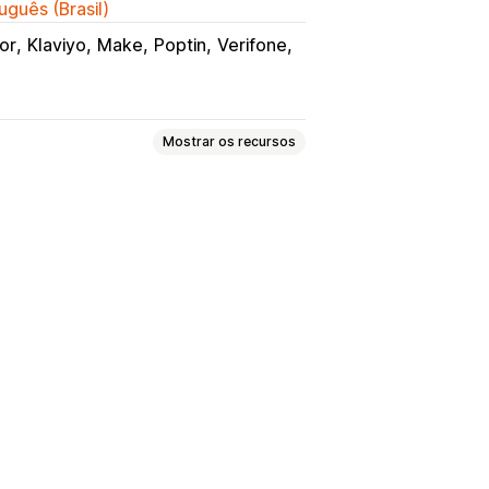
uguês (Brasil)
or
Klaviyo
Make
Poptin
Verifone
Mostrar os recursos
panhamento de eventos
onado
Acompanhamento de pixel
elatórios personalizados