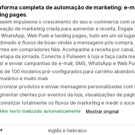
aforma completa de automação de marketing: e-m
ing pages.
lseem impulsiona o crescimento do seu e-commerce com u
ação de marketing criada para aumentar a receita. Engaje o
 WhatsApp, Web Push e landing pages, tudo em um só lugar
donado e fluxos de boas-vindas a mensagens pós-compra, 
antes em compradores fiéis. Acompanhe a receita por cana
etapa da jornada. Conecte o Pulseem à loja e faça cada m
iar e enviar campanhas de e-mail, SMS, WhatsApp e Web Pu
s de 100 modelos pré-configurados para carrinho abandona
mulários e muito mais
cronizar produtos e enviar mensagens personalizadas com b
mentar clientes por eventos da loja, visualizações de pág
omatizar totalmente os fluxos de marketing e medir o suce
tém texto traduzido automaticamente
Mostrar original
as
inglês e hebraico