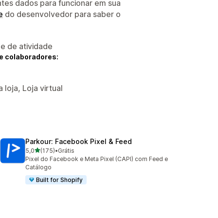
ntes dados para funcionar em sua
e
do desenvolvedor para saber o
 e de atividade
e colaboradores:
loja, Loja virtual
Parkour: Facebook Pixel & Feed
de 5 estrelas
5,0
(175)
•
Grátis
175 avaliações ao todo
Pixel do Facebook e Meta Pixel (CAPI) com Feed e
Catálogo
Built for Shopify