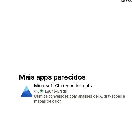
Acess
Mais apps parecidos
Microsoft Clarity: AI Insights
de 5 estrelas
4,6
(1.804)
•
Grátis
1804 avaliações ao todo
Otimize conversões com análises de IA, gravações e
mapas de calor