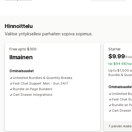
Kaksi yhden hinnalla
Kiinteä hinnoittelu
Tuotepakettityypit
Porrastettu hinnoittelu
Volyymialennukset
Kiinteät tuotepaketit
Monipakkaukset
Näytepaketit
Määräalennukset
Kiinteät alennukset
Hinnoittelu
Lisämyyntipaketit
Ristiinmyyntipaketit
Prosenttialennukset
Joukkoalennukset
Ilmainen toimitus
Valitse yrityksellesi parhaiten sopiva sopimus.
Digitaaliset tuotteet
Mukautetut tuotepaketit
Korialennukset
Lahjat
Tuotepaketit
Lisämyyntialennukset
Hinnoitteluvaihtoehdot
Alennusten hallinnointi
Free upto $300
Starter
Porrastettu hinnoittelu
Määräalennukset
Segmentointi
Analytiikka
$9.99
Ilmainen
/ku
Volyymialennukset
Korialennukset
Ilmainen toimitus
tai $94.68/vuo
Kaksi yhden hinnalla
Tukkuerät
Up to $1,000 
Ominaisuudet
Bundle & Quan
Unlimited Bundles & Quantity Breaks
Fast Chat Support: Mon - Sun 24/7
Ominaisuude
Bundle on Page Builders
Unlimited B
Cart Drawer Integrations
Fast Chat S
Bundle on P
Cart Drawer 
7 päivän maks