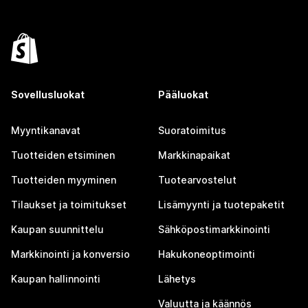
Sovellusluokat
Pääluokat
Myyntikanavat
Suoratoimitus
Tuotteiden etsiminen
Markkinapaikat
Tuotteiden myyminen
Tuotearvostelut
Tilaukset ja toimitukset
Lisämyynti ja tuotepaketit
Kaupan suunnittelu
Sähköpostimarkkinointi
Markkinointi ja konversio
Hakukoneoptimointi
Kaupan hallinnointi
Lähetys
Valuutta ja käännös