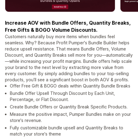
Increase AOV with Bundle Offers, Quantity Breaks,
Free Gifts & BOGO Volume Discounts.
Customers naturally buy more items when bundles feel
seamless. Why? Because Profit Pumper's Bundle Builder helps
reduce upsell resistance. That means Bundle Offers, Volume
Discount, and Quantity Breaks sell more for you—automatically
—while increasing your profit margins. Bundle offers help scale
your brand to the next level by extracting more value from
every customer. By simply adding bundles to your top-selling
products, you’ll see a significant boost in both AOV & profits.
Offer Free Gift & BOGO deals within Quantity Bundle Breaks
Bundle Offer Upsell Through Discount by Each Unit,
Percentage, or Flat Discount.
Create Bundle Offers or Quantity Break Specific Products.
Measure the positive impact, Pumper Bundles make on your
store's revenue.
Fully customizable bundle upsell and Quantity Breaks to
match your store's theme