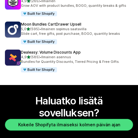
/ 5 tähteä
4,9
(265)
•
Ilmainen
265 arvostelua yhteensä
Grow AOV with product bundles, BOGO, quantity breaks & gifts
Built for Shopify
Moon Bundles CartDrawer Upsell
/ 5 tähteä
5,0
(595)
•
Ilmainen sopimus saatavilla
595 arvostelua yhteensä
Slide cart, free gifts, post purchase, BOGO, quantity breaks
Built for Shopify
Dealeasy: Volume Discounts App
/ 5 tähteä
4,9
(585)
•
Ilmainen asennus
585 arvostelua yhteensä
Bundles for Quantity Discounts, Tiered Pricing & Free Gifts.
Built for Shopify
Haluatko lisätä
sovelluksen?
Kokeile Shopifyta ilmaiseksi kolmen päivän ajan