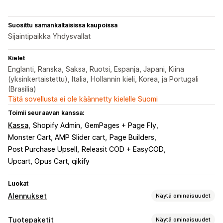
Suosittu samankaltaisissa kaupoissa
Sijaintipaikka Yhdysvallat
Kielet
Englanti, Ranska, Saksa, Ruotsi, Espanja, Japani, Kiina
(yksinkertaistettu), Italia, Hollannin kieli, Korea, ja Portugali
(Brasilia)
Tätä sovellusta ei ole käännetty kielelle Suomi
Toimii seuraavan kanssa:
Kassa
Shopify Admin
GemPages + Page Fly
Monster Cart, AMP Slider cart
Page Builders
Post Purchase Upsell
Releasit COD + EasyCOD
Upcart, Opus Cart, qikify
Luokat
Alennukset
Näytä ominaisuudet
Alennustyypit
Tuotepaketit
Näytä ominaisuudet