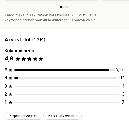
Kaikki maksut laskutetaan valuutassa USD. Toistuvat ja
käyttöperusteiset maksut laskutetaan 30 päivän välein.
Arvostelut
(3 219)
Kokonaisarvio
4,9
5
3,1 t.
4
113
3
1
2
3
1
7
Kirjoita arvostelu
Kaikki arvostelut