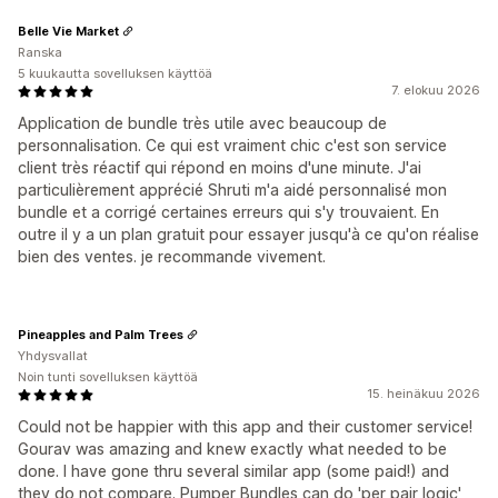
Belle Vie Market
Ranska
5 kuukautta sovelluksen käyttöä
7. elokuu 2026
Application de bundle très utile avec beaucoup de
personnalisation. Ce qui est vraiment chic c'est son service
client très réactif qui répond en moins d'une minute. J'ai
particulièrement apprécié Shruti m'a aidé personnalisé mon
bundle et a corrigé certaines erreurs qui s'y trouvaient. En
outre il y a un plan gratuit pour essayer jusqu'à ce qu'on réalise
bien des ventes. je recommande vivement.
Pineapples and Palm Trees
Yhdysvallat
Noin tunti sovelluksen käyttöä
15. heinäkuu 2026
Could not be happier with this app and their customer service!
Gourav was amazing and knew exactly what needed to be
done. I have gone thru several similar app (some paid!) and
they do not compare. Pumper Bundles can do 'per pair logic'