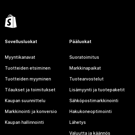
Sovellusluokat
Pääluokat
Myyntikanavat
Suoratoimitus
Tuotteiden etsiminen
Markkinapaikat
Tuotteiden myyminen
Tuotearvostelut
Tilaukset ja toimitukset
Lisämyynti ja tuotepaketit
Kaupan suunnittelu
Sähköpostimarkkinointi
Markkinointi ja konversio
Hakukoneoptimointi
Kaupan hallinnointi
Lähetys
Valuutta ja käännös