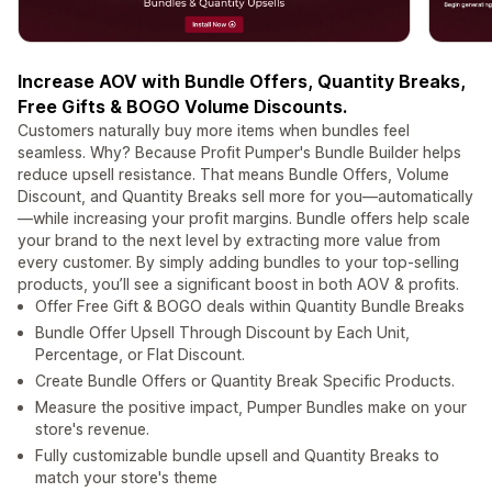
Increase AOV with Bundle Offers, Quantity Breaks,
Free Gifts & BOGO Volume Discounts.
Customers naturally buy more items when bundles feel
seamless. Why? Because Profit Pumper's Bundle Builder helps
reduce upsell resistance. That means Bundle Offers, Volume
Discount, and Quantity Breaks sell more for you—automatically
—while increasing your profit margins. Bundle offers help scale
your brand to the next level by extracting more value from
every customer. By simply adding bundles to your top-selling
products, you’ll see a significant boost in both AOV & profits.
Offer Free Gift & BOGO deals within Quantity Bundle Breaks
Bundle Offer Upsell Through Discount by Each Unit,
Percentage, or Flat Discount.
Create Bundle Offers or Quantity Break Specific Products.
Measure the positive impact, Pumper Bundles make on your
store's revenue.
Fully customizable bundle upsell and Quantity Breaks to
match your store's theme