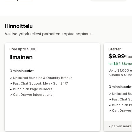
Kaksi yhden hinnalla
Kiinteä hinnoittelu
Tuotepakettityypit
Porrastettu hinnoittelu
Volyymialennukset
Kiinteät tuotepaketit
Monipakkaukset
Näytepaketit
Määräalennukset
Kiinteät alennukset
Hinnoittelu
Lisämyyntipaketit
Ristiinmyyntipaketit
Prosenttialennukset
Joukkoalennukset
Ilmainen toimitus
Valitse yrityksellesi parhaiten sopiva sopimus.
Digitaaliset tuotteet
Mukautetut tuotepaketit
Korialennukset
Lahjat
Tuotepaketit
Lisämyyntialennukset
Hinnoitteluvaihtoehdot
Alennusten hallinnointi
Free upto $300
Starter
Porrastettu hinnoittelu
Määräalennukset
Segmentointi
Analytiikka
$9.99
Ilmainen
/ku
Volyymialennukset
Korialennukset
Ilmainen toimitus
tai $94.68/vuo
Kaksi yhden hinnalla
Tukkuerät
Up to $1,000 
Ominaisuudet
Bundle & Quan
Unlimited Bundles & Quantity Breaks
Fast Chat Support: Mon - Sun 24/7
Ominaisuude
Bundle on Page Builders
Unlimited B
Cart Drawer Integrations
Fast Chat S
Bundle on P
Cart Drawer 
7 päivän maks