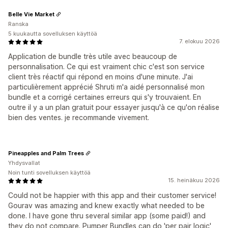
Belle Vie Market
Ranska
5 kuukautta sovelluksen käyttöä
7. elokuu 2026
Application de bundle très utile avec beaucoup de
personnalisation. Ce qui est vraiment chic c'est son service
client très réactif qui répond en moins d'une minute. J'ai
particulièrement apprécié Shruti m'a aidé personnalisé mon
bundle et a corrigé certaines erreurs qui s'y trouvaient. En
outre il y a un plan gratuit pour essayer jusqu'à ce qu'on réalise
bien des ventes. je recommande vivement.
Pineapples and Palm Trees
Yhdysvallat
Noin tunti sovelluksen käyttöä
15. heinäkuu 2026
Could not be happier with this app and their customer service!
Gourav was amazing and knew exactly what needed to be
done. I have gone thru several similar app (some paid!) and
they do not compare. Pumper Bundles can do 'per pair logic'