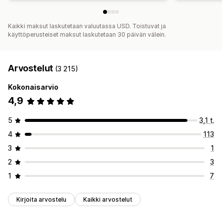
Kaikki maksut laskutetaan valuutassa USD. Toistuvat ja
käyttöperusteiset maksut laskutetaan 30 päivän välein.
Arvostelut
(3 215)
Kokonaisarvio
4,9
5
3,1 t.
4
113
3
1
2
3
1
7
Kirjoita arvostelu
Kaikki arvostelut