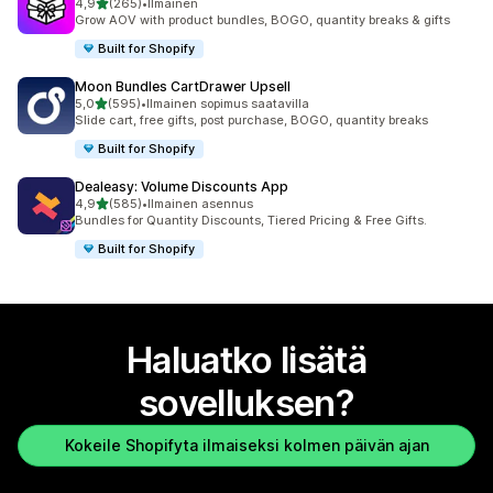
/ 5 tähteä
4,9
(265)
•
Ilmainen
265 arvostelua yhteensä
Grow AOV with product bundles, BOGO, quantity breaks & gifts
Built for Shopify
Moon Bundles CartDrawer Upsell
/ 5 tähteä
5,0
(595)
•
Ilmainen sopimus saatavilla
595 arvostelua yhteensä
Slide cart, free gifts, post purchase, BOGO, quantity breaks
Built for Shopify
Dealeasy: Volume Discounts App
/ 5 tähteä
4,9
(585)
•
Ilmainen asennus
585 arvostelua yhteensä
Bundles for Quantity Discounts, Tiered Pricing & Free Gifts.
Built for Shopify
Haluatko lisätä
sovelluksen?
Kokeile Shopifyta ilmaiseksi kolmen päivän ajan