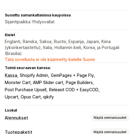
Suosittu samankaltaisissa kaupoissa
Sijaintipaikka Yhdysvallat
Kielet
Englanti, Ranska, Saksa, Ruotsi, Espanja, Japani, Kiina
(yksinkertaistettu), Italia, Hollannin kieli, Korea, ja Portugali
(Brasilia)
Tätä sovellusta ei ole käännetty kielelle Suomi
Toimii seuraavan kanssa:
Kassa
Shopify Admin
GemPages + Page Fly
Monster Cart, AMP Slider cart
Page Builders
Post Purchase Upsell
Releasit COD + EasyCOD
Upcart, Opus Cart, qikify
Luokat
Alennukset
Näytä ominaisuudet
Alennustyypit
Tuotepaketit
Näytä ominaisuudet