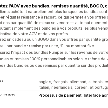
tez l'AOV avec bundles, remises quantité, BOGO, c
lients achètent naturellement plus lorsque les bundles sont 
r réduit la résistance à l’achat, ce qui permet à vos offre
ctions par quantité de mieux se vendre — automatiquement
outant simplement des bundles à vos produits les plus ven
ficative de votre AOV et de vos profits.
rez un cadeau ou un BOGO dans vos offres par quantité gr
ell par bundle : remise par unité, %, ou montant fixe
urez l’impact des bundles Pumper sur les revenus de votr
dles et remises 100 % personnalisables selon le thème de 
ez des bundles ou des remises par quantité sur des produit
es
anglais, français, allemand, suédois, es
italien, néerlandais, coréen, et portuga
ionne avec
Processus de paiement
Interface adm