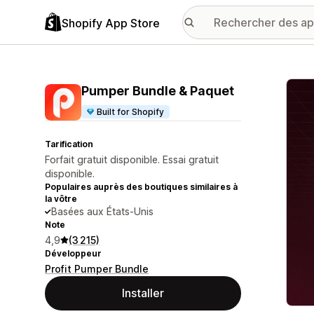
Shopify App Store
Galer
Pumper Bundle & Paquet
Built for Shopify
Tarification
Forfait gratuit disponible. Essai gratuit
disponible.
Populaires auprès des boutiques similaires à
la vôtre
Basées aux États-Unis
Note
4,9
(3 215)
Développeur
Profit Pumper Bundle
Installer