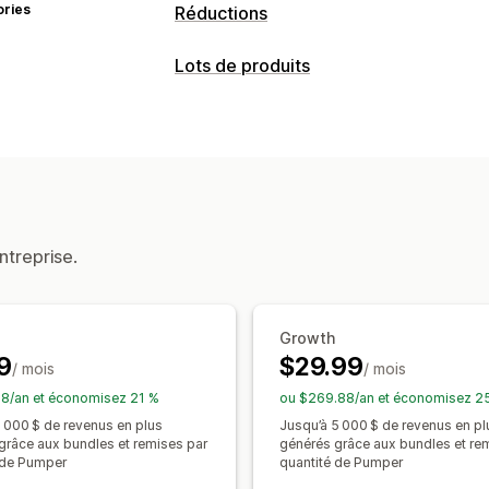
ories
Réductions
Types de réductions
Lots de produits
Deux pour le prix d’un
Tarification fix
Types de lots
Réductions en fonction de la quantité
Lots fixes
Multipacks
Packs d’échant
Réductions forfaitaires
Réductions e
Lots de vente croisée
Produits numé
Expédition gratuite
Réductions sur le
Réductions de ventes incitatives
Tarification que vous pouvez définir
Tarification échelonnée
Seuils de qu
Gestion des réductions
ntreprise.
Réductions en fonction de la quantité
Segmentation
Analyses de données
Expédition gratuite
Deux pour le prix
Growth
9
$29.99
/ mois
/ mois
8/an et économisez 21 %
ou $269.88/an et économisez 2
1 000 $ de revenus en plus
Jusqu’à 5 000 $ de revenus en pl
grâce aux bundles et remises par
générés grâce aux bundles et re
 de Pumper
quantité de Pumper