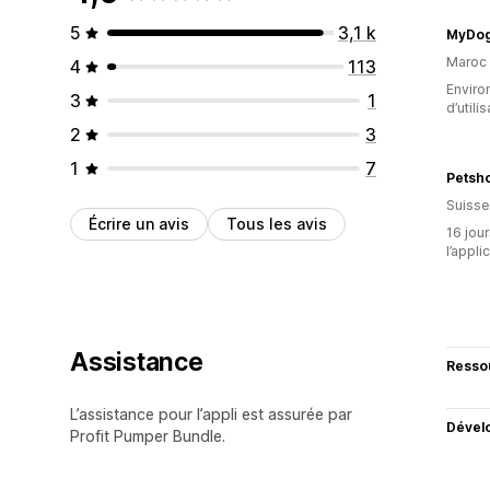
5
3,1 k
MyDog
Maroc
4
113
Enviro
3
1
d’utili
2
3
1
7
Petsh
Suisse
Écrire un avis
Tous les avis
16 jour
l’appli
Assistance
Resso
L’assistance pour l’appli est assurée par
Dével
Profit Pumper Bundle.