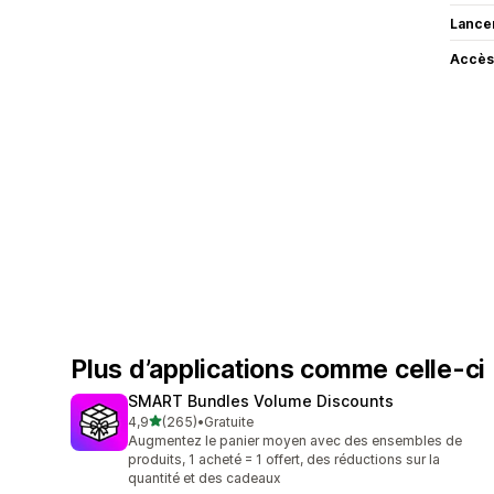
Lance
Accès
Plus d’applications comme celle-ci
SMART Bundles Volume Discounts
étoile(s) sur 5
4,9
(265)
•
Gratuite
265 avis au total
Augmentez le panier moyen avec des ensembles de
produits, 1 acheté = 1 offert, des réductions sur la
quantité et des cadeaux