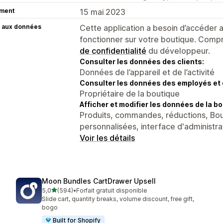
ment
15 mai 2023
 aux données
Cette application a besoin d’accéder
fonctionner sur votre boutique. Compr
de confidentialité
du développeur.
Consulter les données des clients:
Données de l’appareil et de l’activité
Consulter les données des employés et 
Propriétaire de la boutique
Afficher et modifier les données de la bo
Produits, commandes, réductions, Bou
personnalisées, interface d'administra
Voir les détails
Moon Bundles CartDrawer Upsell
étoile(s) sur 5
5,0
(594)
•
Forfait gratuit disponible
594 avis au total
Slide cart, quantity breaks, volume discount, free gift,
bogo
Built for Shopify