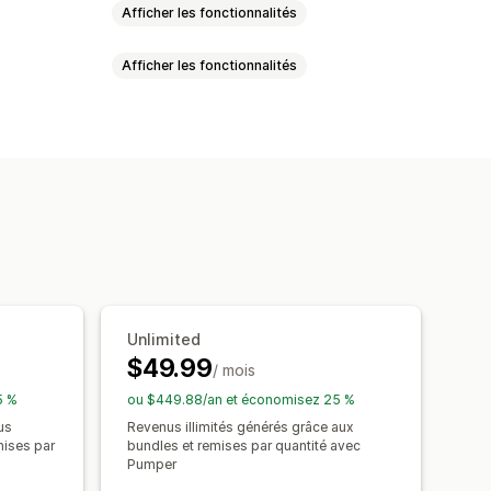
Afficher les fonctionnalités
Afficher les fonctionnalités
e
Tarification échelonnée
Seuils de quantités
illons
Lots de vente incitative
n pourcentage
Réductions en gros
riques
Lots personnalisés
 panier
Cadeaux
Lots de produits
antités
Réductions sur le panier
 d’un
Tarification en gros
Unlimited
$49.99
/ mois
5 %
ou $449.88/an et économisez 25 %
us
Revenus illimités générés grâce aux
mises par
bundles et remises par quantité avec
Pumper