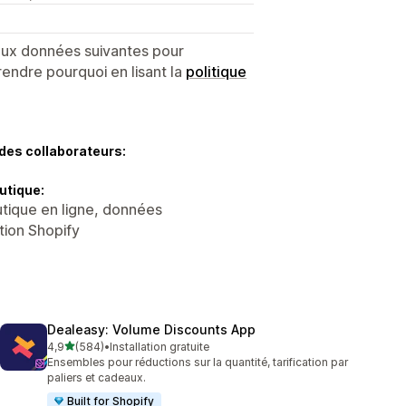
 aux données suivantes pour
endre pourquoi en lisant la
politique
des collaborateurs:
utique:
tique en ligne, données
tion Shopify
Dealeasy: Volume Discounts App
étoile(s) sur 5
4,9
(584)
•
Installation gratuite
584 avis au total
Ensembles pour réductions sur la quantité, tarification par
paliers et cadeaux.
Built for Shopify