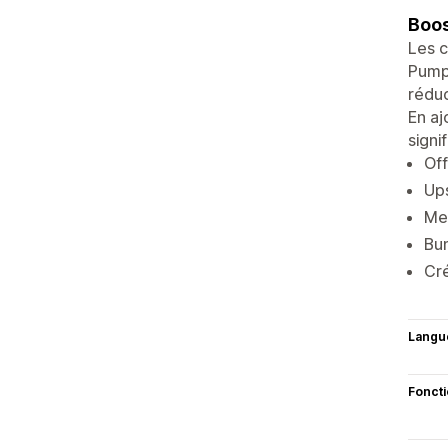
Boos
Les c
Pumpe
rédu
En aj
signi
Off
Ups
Mes
Bun
Cré
Langu
Fonct