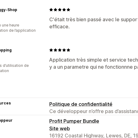
gy-Shop
C'était très bien passé avec le suppo
n une heure
efficace.
sation de l’application
opping
Application très simple et service tec
s d’utilisation de
y a un parametre qui ne fonctionnne p
cation
urces
Politique de confidentialité
Ce développeur n’offre pas d’assistanc
oppeur
Profit Pumper Bundle
Site web
16192 Coastal Highway, Lewes, DE, 1