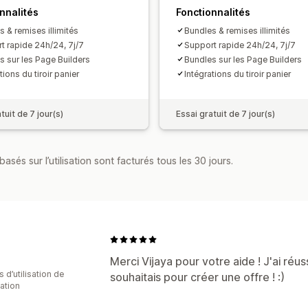
nnalités
Fonctionnalités
 & remises illimités
Bundles & remises illimités
t rapide 24h/24, 7j/7
Support rapide 24h/24, 7j/7
s sur les Page Builders
Bundles sur les Page Builders
tions du tiroir panier
Intégrations du tiroir panier
tuit de 7 jour(s)
Essai gratuit de 7 jour(s)
asés sur l’utilisation sont facturés tous les 30 jours.
Merci Vijaya pour votre aide ! J'ai réus
s d’utilisation de
souhaitais pour créer une offre ! :)
cation