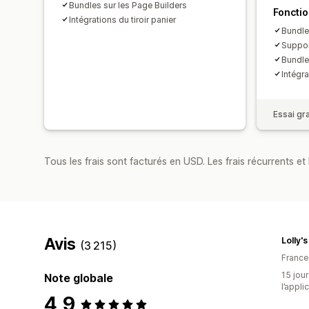
Bundles sur les Page Builders
Fonctio
Intégrations du tiroir panier
Bundles
Suppor
Bundle
Intégra
Essai gra
Tous les frais sont facturés en USD. Les frais récurrents et b
Avis
Lolly's
(3 215)
France
15 jour
Note globale
l’appli
4,9